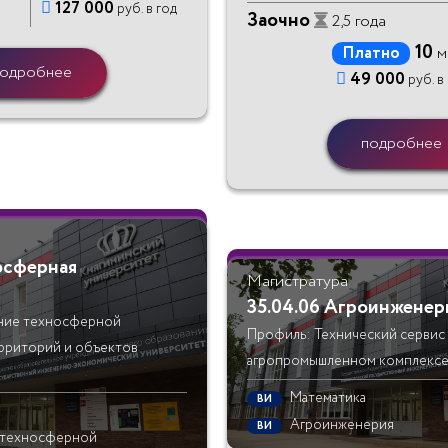

127 000
руб. в год
Заочно
2,5 года
10
Платно
м
одробнее

49 000
руб. в
подробнее
носферная
Магистратура
35.04.06 Агроинженер
ние техносферной
Профиль: Технический сервис 
рриторий и объектов
агропромышленном комплекс
Математика
ВИ
Агроинженерия
ВИ
 техносферной