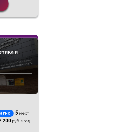
етика и
5
атно
мест
2 200
руб. в год