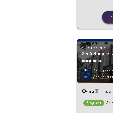
п
Аспирантура
2.4.5 Энергет
комплексы
Иностранны
ВИ
Спец. дисци
ВИ
Очно
— года
2
Бюджет
ме