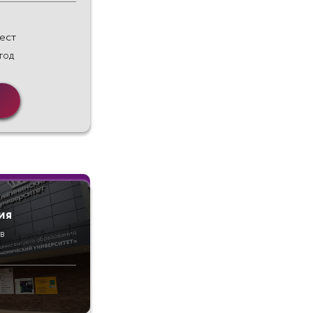
ест
 год
ия
в
е