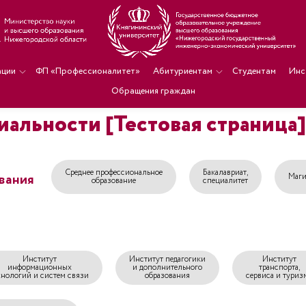
ации
ФП «Профессионалитет»
Абитуриентам
Студентам
Инс
Обращения граждан
иальности [Тестовая страница
Среднее профессиональное
Бакалавриат,
вания
Маги
образование
специалитет
Институт
Институт педагогики
Институт
информационных
и дополнительного
транспорта,
хнологий и систем связи
образования
сервиса и туриз