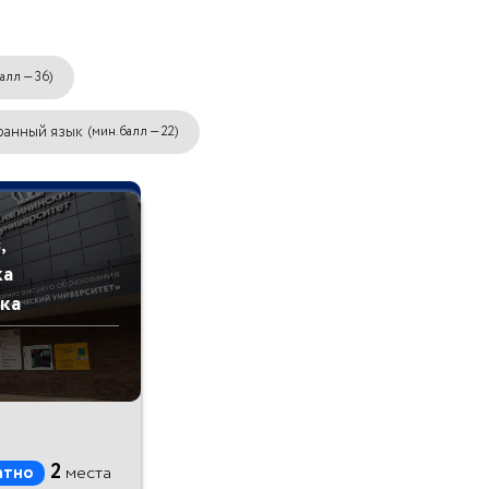
балл — 36)
ранный язык
(мин. балл — 22)
,
ка
ка
2
атно
места