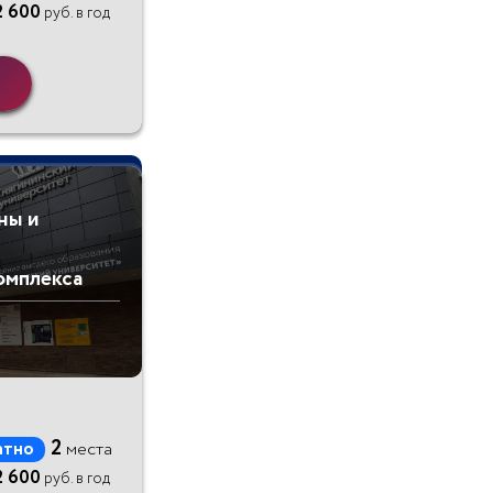
2 600
руб. в год
ны и
омплекса
2
атно
места
2 600
руб. в год