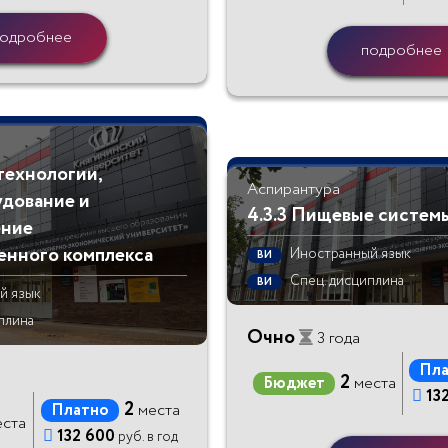
одробнее
подробнее
технологии,
Аспирантура
дование и
4.3.3 Пищевые систем
ение
нного комплекса
Иностранный язык
ВИ
Спец. дисциплина
ВИ
й язык
плина
Очно
3 года
Пла
2
Бюджет
места

13
2
Платно
места
ста

132 600
руб. в год