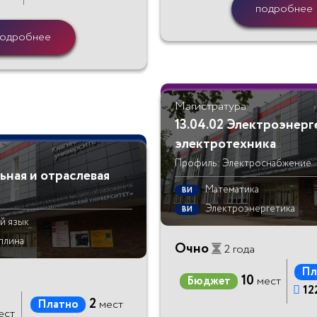
подробнее
одробнее
Магистратура
13.04.02 Электроэнерг
электротехника
Профиль: Электроснабжение
льная и отраслевая
Математика
ВИ
Электроэнергетика
ВИ
й язык
плина
Очно
2 года
Пл
10
Бюджет
мест

12
2
Платно
мест
ест