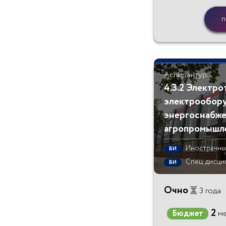
п
Аспирантура
4.3.2 Электро
электрообору
энергоснабж
агропромышле
Иностранны
ВИ
Спец. дисци
ВИ
Очно
3 года
2
Бюджет
ме