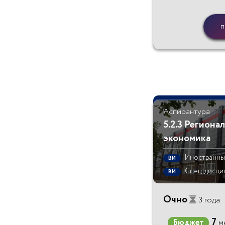
п
Аспирантура
5.2.3 Региона
экономика
Иностранны
ВИ
Спец. дисци
ВИ
Очно
3 года
7
Бюджет
м