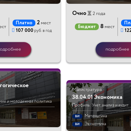
Очно
2 года
2
Платно
мест
Пл
8
ест
Бюджет
мест

107 000

12
руб. в год
одробнее
подробнее
агогическое
Магистратура
38.04.01 Экономика
ние и молодежная политика
Профиль: Учет, анализ и аудит
Математика
ВИ
Экономика
ВИ