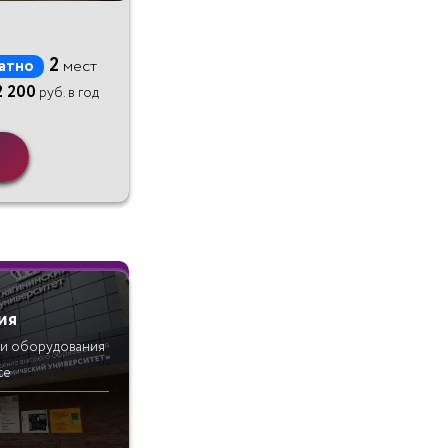
2
атно
мест
2 200
руб. в год
ия
 и оборудования
се