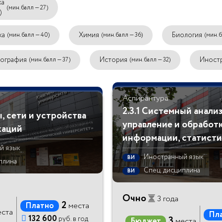
ка
(мин. балл — 27)
)
ка
Химия
Биология
(мин. балл — 40)
(мин. балл — 36)
(мин. 
еография
История
Иност
(мин. балл — 37)
(мин. балл — 32)
Аспирантура
2.3.1 Системный анализ
ы, сети и устройства
управление и обработ
каций
информации, статисти
й язык
Иностранный язык
ВИ
плина
Спец. дисциплина
ВИ
Очно
3 года
2
Платно
места
ста
Пл

132 600
3
руб. в год
Бюджет
места