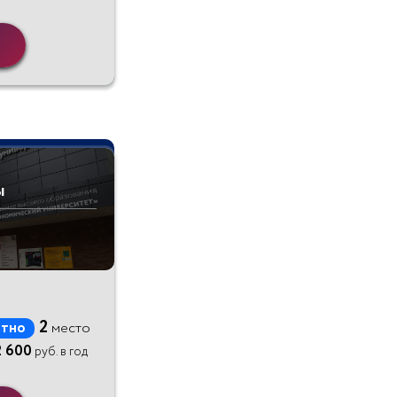
ы
2
тно
место
2 600
руб. в год