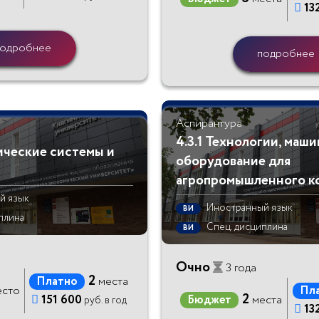

13
одробнее
подробнее
Аспирантура
4.3.1 Технологии, маши
ические системы и
оборудование для
агропромышленного к
й язык
Иностранный язык
ВИ
плина
Спец. дисциплина
ВИ
Очно
3 года
2
Платно
места
сто
Пл
2

151 600
Бюджет
места
руб. в год

13