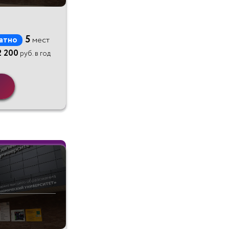
5
атно
мест
2 200
руб. в год