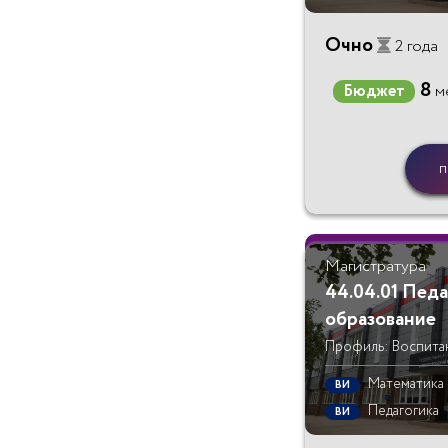
Очно
2 года
8
Бюджет
м
п
Магистратура
44.04.01 Пед
образование
Профиль: Воспита
Математика
ВИ
Педагогика
ВИ