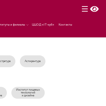
титуты и филиалы
ЦЦОД «IT-куб»
Контакты
]
стратура
Аспирантура
Институт пищевых
технологий
ма
и дизайна