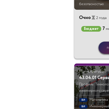
безопасностью
Очно
2 года
7
Бюджет
м
п
Магистратура
43.04.01 Серв
Профиль: Технолог
инженерного серв
Математика
ВИ
Инженерный
ВИ