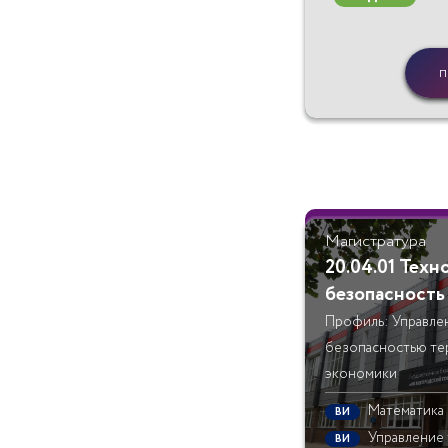
п
Магистратура
20.04.01 Тех
безопасность
Профиль: Управле
безопасностью те
экономики
Математика
ВИ
Управление
ВИ