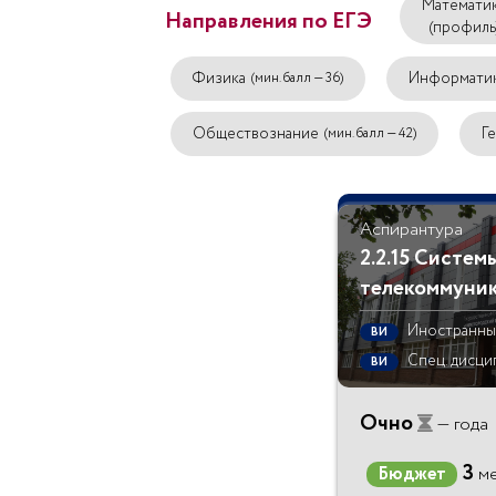
Математи
Направления по ЕГЭ
(профиль
Физика
Информати
(мин. балл — 36)
Обществознание
Г
(мин. балл — 42)
Аспирантура
2.2.15 Систем
телекоммуни
Иностранны
ВИ
Спец. дисци
ВИ
Очно
— года
3
Бюджет
ме