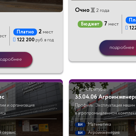
Очно
2 года
Пл
7
Бюджет
мест

12
2
Платно
мест
ест

122 200
руб. в год
подробнее
одробнее
Магистратура
ис
35.04.06 Агроинженер
ии и организация
Профиль: Эксплуатация машин
иса
в агропромышленном комплек
Математика
ВИ
 сервис
Агроинженерия
ВИ