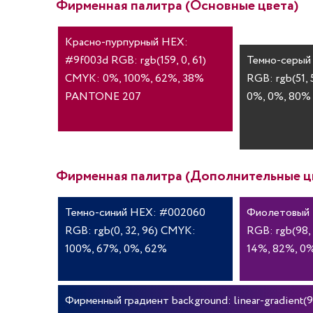
Фирменная палитра (Основные цвета)
Красно-пурпурный HEX:
#9f003d RGB: rgb(159, 0, 61)
Темно-серый
CMYK: 0%, 100%, 62%, 38%
RGB: rgb(51, 
PANTONE 207
0%, 0%, 80%
Фирменная палитра (Дополнительные ц
Темно-синий HEX: #002060
Фиолетовый
RGB: rgb(0, 32, 96) CMYK:
RGB: rgb(98,
100%, 67%, 0%, 62%
14%, 82%, 0
Фирменный градиент background: linear-gradient(90d