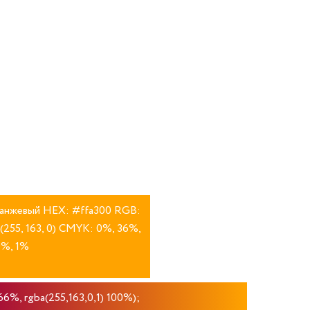
анжевый HEX: #ffa300 RGB:
(255, 163, 0) CMYK: 0%, 36%,
0%, 1%
66%, rgba(255,163,0,1) 100%);