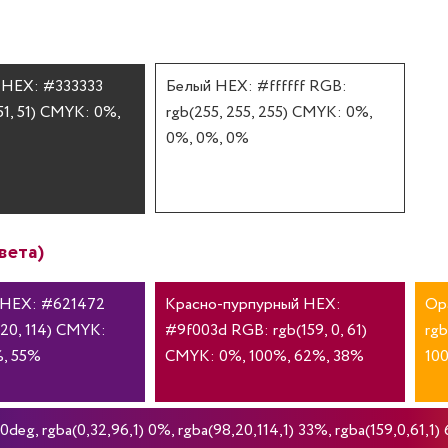
 HEX: #333333
Белый HEX: #ffffff RGB:
51, 51) CMYK: 0%,
rgb(255, 255, 255) CMYK: 0%,
0%, 0%, 0%
вета)
 HEX: #621472
Красно-пурпурный HEX:
Ор
 20, 114) CMYK:
#9f003d RGB: rgb(159, 0, 61)
rgb
%, 55%
CMYK: 0%, 100%, 62%, 38%
10
eg, rgba(0,32,96,1) 0%, rgba(98,20,114,1) 33%, rgba(159,0,61,1) 