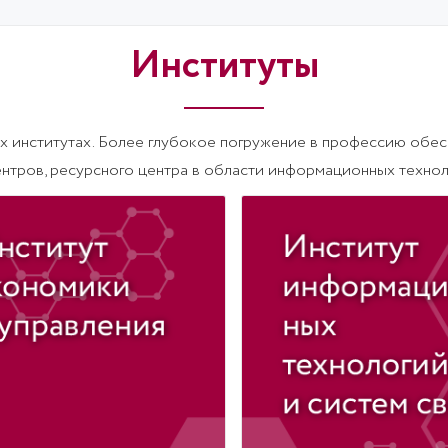
Директор:
Директор:
.н., профессор Долгова Ольга
к.т.н., доцент Семенов 
Институты
Алексеевна
Александрович
их институтах. Более глубокое погружение в профессию обес
нтров, ресурсного центра в области информационных техноло
Директор
Директор
лов Василий Александрович
к.э.н. Рейн Андрей Дав