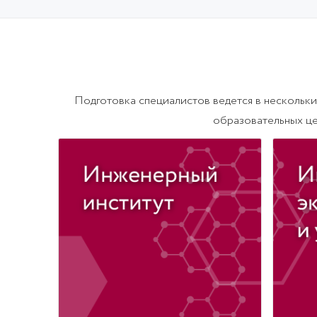
Директор:
д.э
к.э.н, доцент Воронов Евгений Викторович
Подготовка специалистов ведется в нескольк
образовательных це
Коз