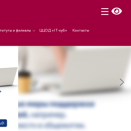
титуты и филиалы
ЦЦОД «IT-куб»
Контакты