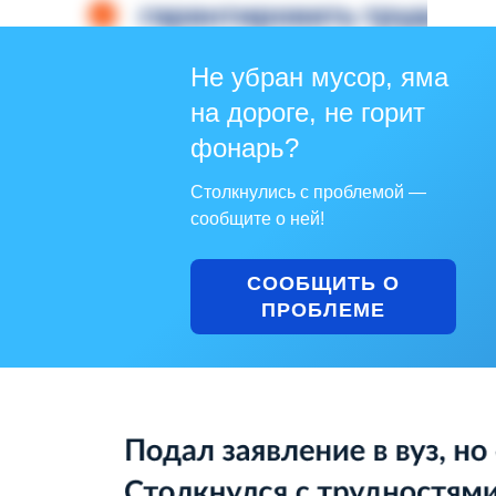
Не убран мусор, яма
на дороге, не горит
фонарь?
Столкнулись с проблемой —
сообщите о ней!
СООБЩИТЬ О
ПРОБЛЕМЕ