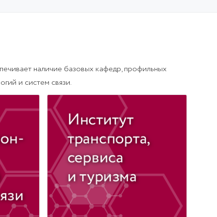
Директор:
Дмитрий
к.э.н. Смирнов Николай Александрович
печивает наличие базовых кафедр, профильных
гий и систем связи.
ыдович