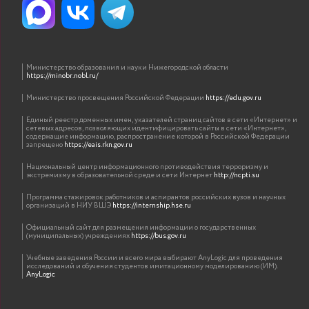
Министерство образования и науки Нижегородской области
https://minobr.nobl.ru/
Министерство просвещения Российской Федерации
https://edu.gov.ru
Единый реестр доменных имен, указателей страниц сайтов в сети «Интернет» и
сетевых адресов, позволяющих идентифицировать сайты в сети «Интернет»,
содержащие информацию, распространение которой в Российской Федерации
запрещено
https://eais.rkn.gov.ru
Национальный центр информационного противодействия терроризму и
экстремизму в образовательной среде и сети Интернет
http://ncpti.su
Программа стажировок работников и аспирантов российских вузов и научных
организаций в НИУ ВШЭ
https://internship.hse.ru
Официальный сайт для размещения информации о государственных
(муниципальных) учреждениях
https://bus.gov.ru
Учебные заведения России и всего мира выбирают AnyLogic для проведения
исследований и обучения студентов имитационному моделированию (ИМ).
AnyLogic