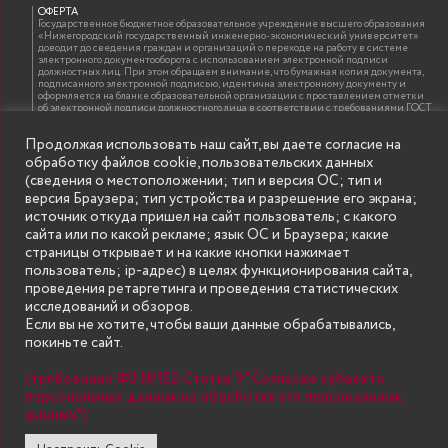
ОФЕРТА
Государственное бюджетное образовательное учреждение высшего образования
«Нижегородский государственный инженерно-экономический университет»
доводит до сведения граждан и организаций о переходе на работу в системе
электронного документооборота с использованием электронной подписи
должностных лиц. При этом обращаем внимание, что бумажная копия документа,
подписанного электронной подписью, идентична электронному документу и
оформляется на бланке образовательной организации с проставлением отметки
об электронной подписи должностного лица в соответствии с требованиями ГОСТ
Р 7.0.97-2016 «Организационно-распорядительная документация. Требования к
оформлению документов»
Продолжая использовать наш сайт, вы даете согласие на
обработку файлов cookie, пользовательских данных
(сведения о местоположении; тип и версия ОС; тип и
ИНФОРМАЦИЯ ДЛЯ ПРАВООБЛАДАТЕЛЕЙ
версия Браузера; тип устройства и разрешение его экрана;
Все права на аудио и видео материалы, представленные на нашем сайте
источник откуда пришел на сайт пользователь; с какого
принадлежат их законным владельцам и предназначены только для ознакомления.
Наличие материалов на сайте никаким образом не претендует на обозначение
сайта или по какой рекламе; язык ОС и Браузера; какие
нашего авторского права на данные материалы. Авторы не несут ответственности
страницы открывает и на какие кнопки нажимает
за возможные последствия использования их в целях, запрещенных Уголовным
Кодексом Российской Федерации. Если вы соглашаетесь с указанными
пользователь; ip-адрес) в целях функционирования сайта,
условиями, то можете приступить к просмотру материалов. Иначе вы должны
проведения ретаргетинга и проведения статистических
немедленно покинуть сайт. Все материалы, размещенные на сайте, взяты с
открытых (общедоступных) источников. Если Вы являетесь правообладателем
исследований и обзоров.
какого-либо материала, размещённого на этом сайте, и не хотели бы чтобы данная
Если вы не хотите, чтобы ваши данные обрабатывались,
информация распространялась без Вашего на то согласия, то мы будем рады
оказать Вам содействие, удалив соответствующие страницы. Для этого достаточно,
покиньте сайт.
чтобы вы прислали нам письмо (в электронном виде) с E-mail официального
почтового домена компании правообладателя, в котором указали ссылки на
страницы сайта, которые необходимо удалить.
(требование ФЗ №152. Статья 9 "Согласие субъекта
персональных данных на обработку его персональных
данных")
SECONDARY
© Государственное бюджетное образовательное учреждение