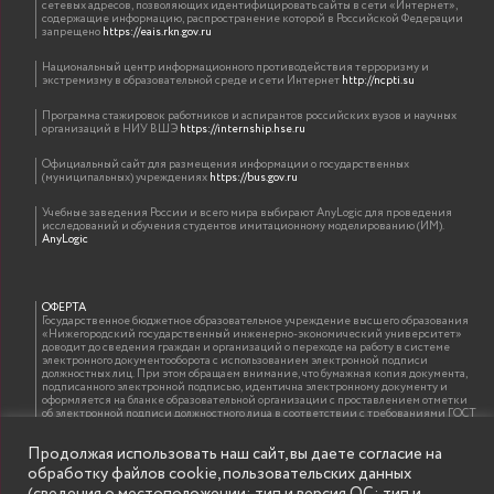
сетевых адресов, позволяющих идентифицировать сайты в сети «Интернет»,
содержащие информацию, распространение которой в Российской Федерации
запрещено
https://eais.rkn.gov.ru
Национальный центр информационного противодействия терроризму и
экстремизму в образовательной среде и сети Интернет
http://ncpti.su
Программа стажировок работников и аспирантов российских вузов и научных
организаций в НИУ ВШЭ
https://internship.hse.ru
Официальный сайт для размещения информации о государственных
(муниципальных) учреждениях
https://bus.gov.ru
Учебные заведения России и всего мира выбирают AnyLogic для проведения
исследований и обучения студентов имитационному моделированию (ИМ).
AnyLogic
ОФЕРТА
Государственное бюджетное образовательное учреждение высшего образования
«Нижегородский государственный инженерно-экономический университет»
доводит до сведения граждан и организаций о переходе на работу в системе
электронного документооборота с использованием электронной подписи
должностных лиц. При этом обращаем внимание, что бумажная копия документа,
подписанного электронной подписью, идентична электронному документу и
оформляется на бланке образовательной организации с проставлением отметки
об электронной подписи должностного лица в соответствии с требованиями ГОСТ
Р 7.0.97-2016 «Организационно-распорядительная документация. Требования к
оформлению документов»
Продолжая использовать наш сайт, вы даете согласие на
обработку файлов cookie, пользовательских данных