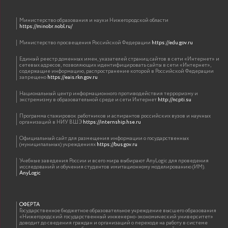
Министерство образования и науки Нижегородской области
https://minobr.nobl.ru/
Министерство просвещения Российской Федерации
https://edu.gov.ru
Единый реестр доменных имен, указателей страниц сайтов в сети «Интернет» и
сетевых адресов, позволяющих идентифицировать сайты в сети «Интернет»,
содержащие информацию, распространение которой в Российской Федерации
запрещено
https://eais.rkn.gov.ru
Национальный центр информационного противодействия терроризму и
экстремизму в образовательной среде и сети Интернет
http://ncpti.su
Программа стажировок работников и аспирантов российских вузов и научных
организаций в НИУ ВШЭ
https://internship.hse.ru
Официальный сайт для размещения информации о государственных
(муниципальных) учреждениях
https://bus.gov.ru
Учебные заведения России и всего мира выбирают AnyLogic для проведения
исследований и обучения студентов имитационному моделированию (ИМ).
AnyLogic
ОФЕРТА
Государственное бюджетное образовательное учреждение высшего образования
«Нижегородский государственный инженерно-экономический университет»
доводит до сведения граждан и организаций о переходе на работу в системе