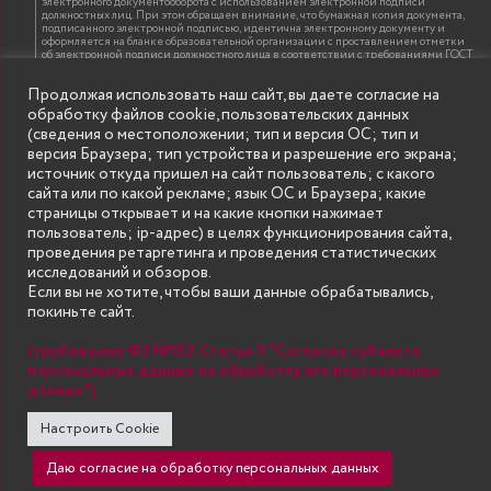
электронного документооборота с использованием электронной подписи
должностных лиц. При этом обращаем внимание, что бумажная копия документа,
подписанного электронной подписью, идентична электронному документу и
оформляется на бланке образовательной организации с проставлением отметки
об электронной подписи должностного лица в соответствии с требованиями ГОСТ
Р 7.0.97-2016 «Организационно-распорядительная документация. Требования к
оформлению документов»
Продолжая использовать наш сайт, вы даете согласие на
обработку файлов cookie, пользовательских данных
(сведения о местоположении; тип и версия ОС; тип и
ИНФОРМАЦИЯ ДЛЯ ПРАВООБЛАДАТЕЛЕЙ
версия Браузера; тип устройства и разрешение его экрана;
Все права на аудио и видео материалы, представленные на нашем сайте
источник откуда пришел на сайт пользователь; с какого
принадлежат их законным владельцам и предназначены только для ознакомления.
Наличие материалов на сайте никаким образом не претендует на обозначение
сайта или по какой рекламе; язык ОС и Браузера; какие
нашего авторского права на данные материалы. Авторы не несут ответственности
страницы открывает и на какие кнопки нажимает
за возможные последствия использования их в целях, запрещенных Уголовным
Кодексом Российской Федерации. Если вы соглашаетесь с указанными
пользователь; ip-адрес) в целях функционирования сайта,
условиями, то можете приступить к просмотру материалов. Иначе вы должны
проведения ретаргетинга и проведения статистических
немедленно покинуть сайт. Все материалы, размещенные на сайте, взяты с
открытых (общедоступных) источников. Если Вы являетесь правообладателем
исследований и обзоров.
какого-либо материала, размещённого на этом сайте, и не хотели бы чтобы данная
Если вы не хотите, чтобы ваши данные обрабатывались,
информация распространялась без Вашего на то согласия, то мы будем рады
оказать Вам содействие, удалив соответствующие страницы. Для этого достаточно,
покиньте сайт.
чтобы вы прислали нам письмо (в электронном виде) с E-mail официального
почтового домена компании правообладателя, в котором указали ссылки на
страницы сайта, которые необходимо удалить.
(требование ФЗ №152. Статья 9 "Согласие субъекта
персональных данных на обработку его персональных
данных")
SECONDARY
© Государственное бюджетное образовательное учреждение
Настроить Cookie
высшего образования "Нижегородский государственный инженерно-
MENU
экономический университет" (Княгининский университет) 2002 - 2026
Даю согласие на обработку персональных данных