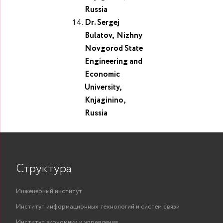
Russia
Dr. Sergej
Bulatov, Nizhny
Novgorod State
Engineering and
Economic
University,
Knjaginino,
Russia
Структура
Инженерный институт
Институт информационных технологий и систем связи
Институт экономики и управления