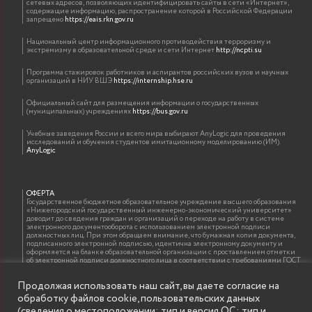
сетевых адресов, позволяющих идентифицировать сайты в сети «Интернет»,
содержащие информацию, распространение которой в Российской Федерации
запрещено
https://eais.rkn.gov.ru
Национальный центр информационного противодействия терроризму и
экстремизму в образовательной среде и сети Интернет
http://ncpti.su
Программа стажировок работников и аспирантов российских вузов и научных
организаций в НИУ ВШЭ
https://internship.hse.ru
Официальный сайт для размещения информации о государственных
(муниципальных) учреждениях
https://bus.gov.ru
Учебные заведения России и всего мира выбирают AnyLogic для проведения
исследований и обучения студентов имитационному моделированию (ИМ).
AnyLogic
ОФЕРТА
Государственное бюджетное образовательное учреждение высшего образования
«Нижегородский государственный инженерно-экономический университет»
доводит до сведения граждан и организаций о переходе на работу в системе
электронного документооборота с использованием электронной подписи
должностных лиц. При этом обращаем внимание, что бумажная копия документа,
подписанного электронной подписью, идентична электронному документу и
оформляется на бланке образовательной организации с проставлением отметки
об электронной подписи должностного лица в соответствии с требованиями ГОСТ
Р 7.0.97-2016 «Организационно-распорядительная документация. Требования к
оформлению документов»
Продолжая использовать наш сайт, вы даете согласие на
обработку файлов cookie, пользовательских данных
(сведения о местоположении; тип и версия ОС; тип и