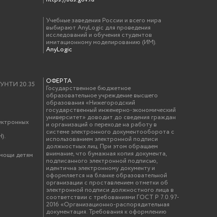
Учебные заведения России и всего мира
выбирают AnyLogic для проведения
исследований и обучения студентов
имитационному моделированию (ИМ).
AnyLogic
ОФЕРТА
у УНТИ 20.35
Государственное бюджетное
образовательное учреждение высшего
образования «Нижегородский
государственный инженерно-экономический
университет» доводит до сведения граждан
ектронных
и организаций о переходе на работу в
системе электронного документооборота с
).
использованием электронной подписи
должностных лиц. При этом обращаем
внимание, что бумажная копия документа,
омощи детям
подписанного электронной подписью,
идентична электронному документу и
оформляется на бланке образовательной
организации с проставлением отметки об
электронной подписи должностного лица в
соответствии с требованиями ГОСТ Р 7.0.97-
2016 «Организационно-распорядительная
документация. Требования к оформлению