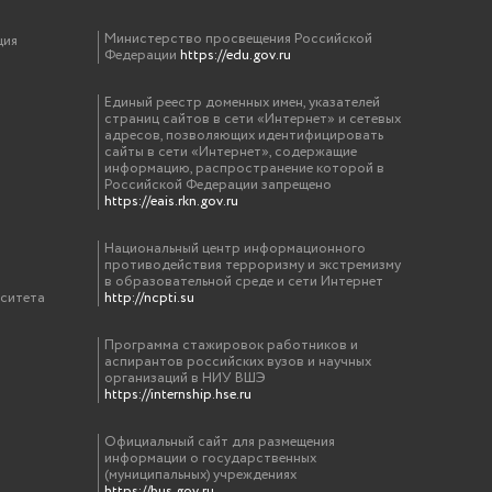
Министерство просвещения Российской
ция
Федерации
https://edu.gov.ru
Единый реестр доменных имен, указателей
страниц сайтов в сети «Интернет» и сетевых
адресов, позволяющих идентифицировать
сайты в сети «Интернет», содержащие
информацию, распространение которой в
Российской Федерации запрещено
https://eais.rkn.gov.ru
Национальный центр информационного
противодействия терроризму и экстремизму
в образовательной среде и сети Интернет
рситета
http://ncpti.su
Программа стажировок работников и
аспирантов российских вузов и научных
организаций в НИУ ВШЭ
https://internship.hse.ru
Официальный сайт для размещения
информации о государственных
(муниципальных) учреждениях
https://bus.gov.ru