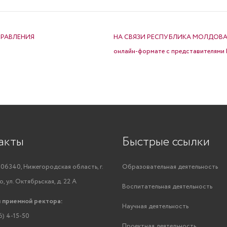
ПРАВЛЕНИЯ
НА СВЯЗИ РЕСПУБЛИКА МОЛДОВА! 9 д
онлайн-формате с представителями 
акты
Быстрые ссылки
06340, Нижегородская область, г.
Образовательная деятельность
, ул. Октябрьская, д. 22 А
Воспитательная деятельность
 приемной ректора:
Научная деятельность
6) 4-15-50
Проектная деятельность