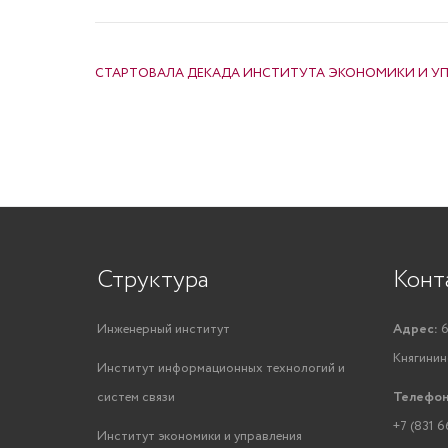
НАВИГАЦИЯ ПО ЗАПИСЯМ
СТАРТОВАЛА ДЕКАДА ИНСТИТУТА ЭКОНОМИКИ И У
Структура
Конт
Инженерный институт
Адрес:
6
Княгинино
Институт информационных технологий и
систем связи
Телефон
+7 (831 6
Институт экономики и управления