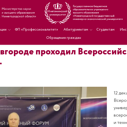
ации
ФП «Профессионалитет»
Абитуриентам
Студентам
Инс
Обращения граждан
овгороде проходил Всероссий
.
12 де
Всеро
униве
всерос
и техн