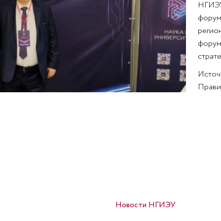
НГИЭУ,
форума
регио
форума
страте
Источ
Прави
Опубликовано в
Новости НГИЭУ