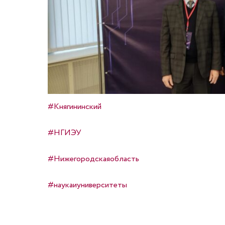
#Княгининский
#НГИЭУ
#Нижегородскаяобласть
#наукаиуниверситеты