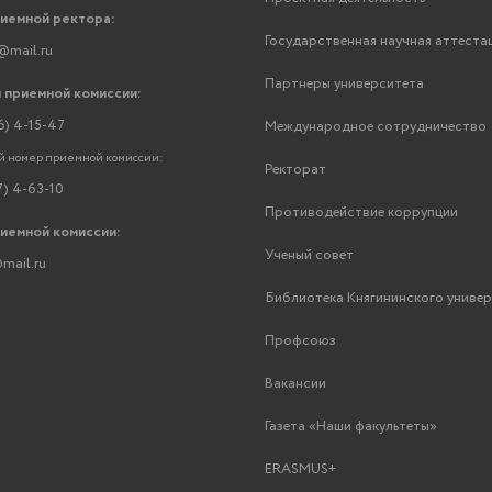
риемной ректора:
Государственная научная аттеста
@mail.ru
Партнеры университета
 приемной комиссии:
6) 4-15-47
Международное сотрудничество
 номер приемной комиссии:
Ректорат
7) 4-63-10
Противодействие коррупции
риемной комиссии:
Ученый совет
mail.ru
Библиотека Княгининского униве
Профсоюз
Вакансии
Газета «Наши факультеты»
ERASMUS+