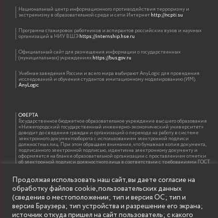
Национальный центр информационного противодействия терроризму и
экстремизму в образовательной среде и сети Интернет
http://ncpti.su
Программа стажировок работников и аспирантов российских вузов и научных
организаций в НИУ ВШЭ
https://internship.hse.ru
Официальный сайт для размещения информации о государственных
(муниципальных) учреждениях
https://bus.gov.ru
Учебные заведения России и всего мира выбирают AnyLogic для проведения
исследований и обучения студентов имитационному моделированию (ИМ).
AnyLogic
ОФЕРТА
Государственное бюджетное образовательное учреждение высшего образования
«Нижегородский государственный инженерно-экономический университет»
доводит до сведения граждан и организаций о переходе на работу в системе
электронного документооборота с использованием электронной подписи
должностных лиц. При этом обращаем внимание, что бумажная копия документа,
подписанного электронной подписью, идентична электронному документу и
оформляется на бланке образовательной организации с проставлением отметки
об электронной подписи должностного лица в соответствии с требованиями ГОСТ
Р 7.0.97-2016 «Организационно-распорядительная документация. Требования к
оформлению документов»
Продолжая использовать наш сайт, вы даете согласие на
обработку файлов cookie, пользовательских данных
(сведения о местоположении; тип и версия ОС; тип и
ИНФОРМАЦИЯ ДЛЯ ПРАВООБЛАДАТЕЛЕЙ
версия Браузера; тип устройства и разрешение его экрана;
Все права на аудио и видео материалы, представленные на нашем сайте
источник откуда пришел на сайт пользователь; с какого
принадлежат их законным владельцам и предназначены только для ознакомления.