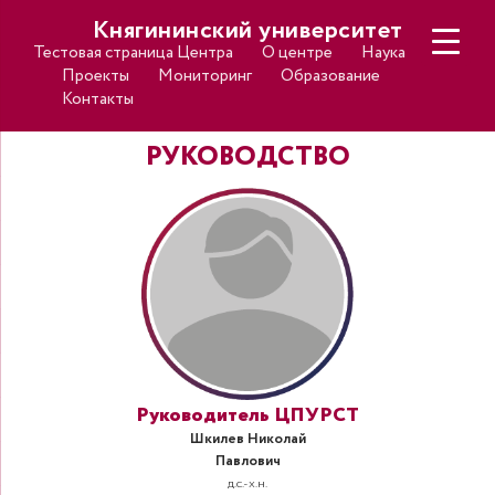
Княгининский университет
Тестовая страница Центра
О центре
Наука
Проекты
Мониторинг
Образование
Контакты
РУКОВОДСТВО
Руководитель ЦПУРСТ
Шкилев Николай
Павлович
д.с.-х.н.