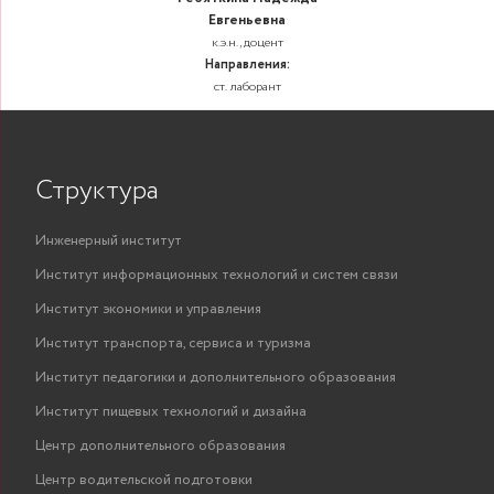
Евгеньевна
к.э.н., доцент
Направления:
ст. лаборант
Структура
Инженерный институт
Институт информационных технологий и систем связи
Институт экономики и управления
Институт транспорта, сервиса и туризма
Институт педагогики и дополнительного образования
Институт пищевых технологий и дизайна
Центр дополнительного образования
Центр водительской подготовки