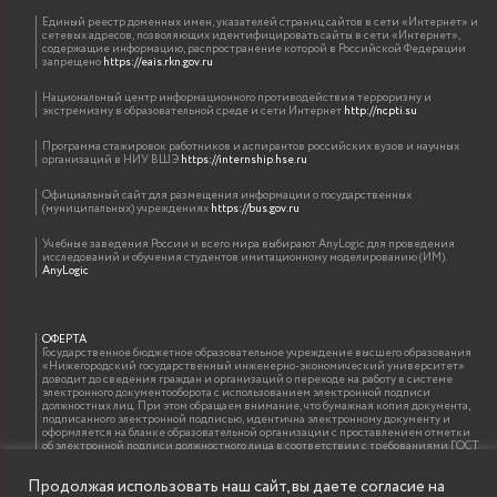
Единый реестр доменных имен, указателей страниц сайтов в сети «Интернет» и
сетевых адресов, позволяющих идентифицировать сайты в сети «Интернет»,
содержащие информацию, распространение которой в Российской Федерации
запрещено
https://eais.rkn.gov.ru
Национальный центр информационного противодействия терроризму и
экстремизму в образовательной среде и сети Интернет
http://ncpti.su
Программа стажировок работников и аспирантов российских вузов и научных
организаций в НИУ ВШЭ
https://internship.hse.ru
Официальный сайт для размещения информации о государственных
(муниципальных) учреждениях
https://bus.gov.ru
Учебные заведения России и всего мира выбирают AnyLogic для проведения
исследований и обучения студентов имитационному моделированию (ИМ).
AnyLogic
ОФЕРТА
Государственное бюджетное образовательное учреждение высшего образования
«Нижегородский государственный инженерно-экономический университет»
доводит до сведения граждан и организаций о переходе на работу в системе
электронного документооборота с использованием электронной подписи
должностных лиц. При этом обращаем внимание, что бумажная копия документа,
подписанного электронной подписью, идентична электронному документу и
оформляется на бланке образовательной организации с проставлением отметки
об электронной подписи должностного лица в соответствии с требованиями ГОСТ
Р 7.0.97-2016 «Организационно-распорядительная документация. Требования к
оформлению документов»
Продолжая использовать наш сайт, вы даете согласие на