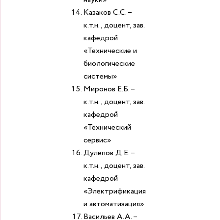
Казаков С.С. –
к.т.н., доцент, зав.
кафедрой
«Технические и
биологические
системы»
Миронов Е.Б. –
к.т.н., доцент, зав.
кафедрой
«Технический
сервис»
Дулепов Д.Е. –
к.т.н., доцент, зав.
кафедрой
«Электрификация
и автоматизация»
Васильев А.А. –