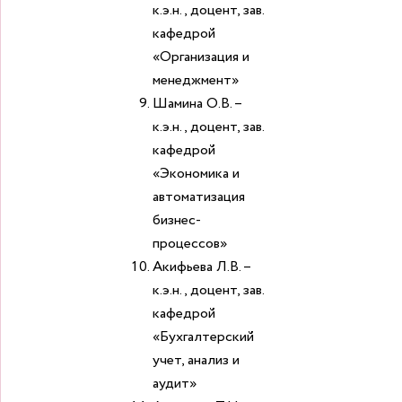
к.э.н., доцент, зав.
кафедрой
«Организация и
менеджмент»
Шамина О.В. –
к.э.н., доцент, зав.
кафедрой
«Экономика и
автоматизация
бизнес-
процессов»
Акифьева Л.В. –
к.э.н., доцент, зав.
кафедрой
«Бухгалтерский
учет, анализ и
аудит»