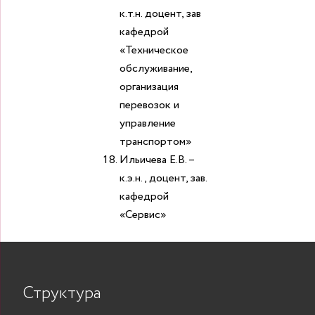
к.т.н. доцент, зав
кафедрой
«Техническое
обслуживание,
организация
перевозок и
управление
транспортом»
Ильичева Е.В. –
к.э.н., доцент, зав.
кафедрой
«Сервис»
Структура