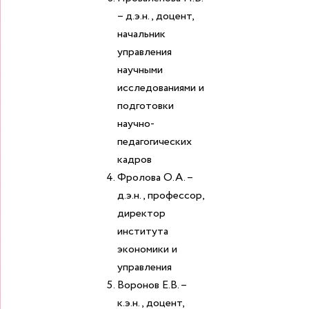
– д.э.н., доцент,
начальник
управления
научными
исследованиями и
подготовки
научно-
педагогических
кадров
Фролова О.А. –
д.э.н., профессор,
директор
института
экономики и
управления
Воронов Е.В. –
к.э.н., доцент,