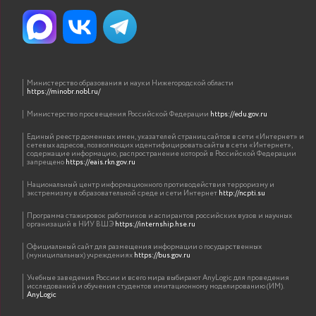
Министерство образования и науки Нижегородской области
https://minobr.nobl.ru/
Министерство просвещения Российской Федерации
https://edu.gov.ru
Единый реестр доменных имен, указателей страниц сайтов в сети «Интернет» и
сетевых адресов, позволяющих идентифицировать сайты в сети «Интернет»,
содержащие информацию, распространение которой в Российской Федерации
запрещено
https://eais.rkn.gov.ru
Национальный центр информационного противодействия терроризму и
экстремизму в образовательной среде и сети Интернет
http://ncpti.su
Программа стажировок работников и аспирантов российских вузов и научных
организаций в НИУ ВШЭ
https://internship.hse.ru
Официальный сайт для размещения информации о государственных
(муниципальных) учреждениях
https://bus.gov.ru
Учебные заведения России и всего мира выбирают AnyLogic для проведения
исследований и обучения студентов имитационному моделированию (ИМ).
AnyLogic