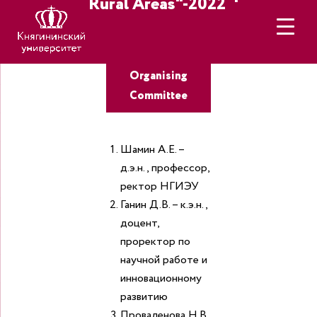
Rural Areas"-2022
Organising
Committee
Шамин А.Е. –
д.э.н., профессор,
ректор НГИЭУ
Ганин Д.В. – к.э.н.,
доцент,
проректор по
научной работе и
инновационному
развитию
Проваленова Н.В.