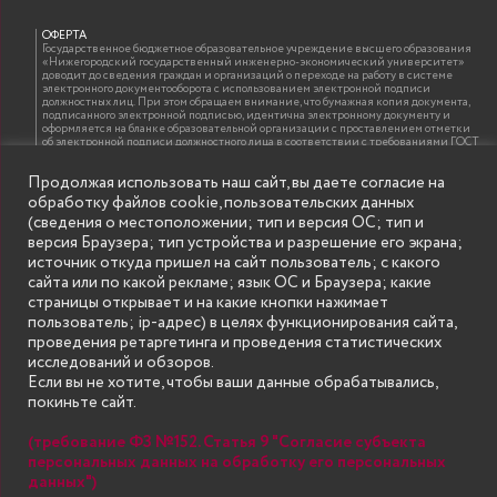
ОФЕРТА
Государственное бюджетное образовательное учреждение высшего образования
«Нижегородский государственный инженерно-экономический университет»
доводит до сведения граждан и организаций о переходе на работу в системе
электронного документооборота с использованием электронной подписи
должностных лиц. При этом обращаем внимание, что бумажная копия документа,
подписанного электронной подписью, идентична электронному документу и
оформляется на бланке образовательной организации с проставлением отметки
об электронной подписи должностного лица в соответствии с требованиями ГОСТ
Р 7.0.97-2016 «Организационно-распорядительная документация. Требования к
оформлению документов»
Продолжая использовать наш сайт, вы даете согласие на
обработку файлов cookie, пользовательских данных
(сведения о местоположении; тип и версия ОС; тип и
ИНФОРМАЦИЯ ДЛЯ ПРАВООБЛАДАТЕЛЕЙ
версия Браузера; тип устройства и разрешение его экрана;
Все права на аудио и видео материалы, представленные на нашем сайте
источник откуда пришел на сайт пользователь; с какого
принадлежат их законным владельцам и предназначены только для ознакомления.
Наличие материалов на сайте никаким образом не претендует на обозначение
сайта или по какой рекламе; язык ОС и Браузера; какие
нашего авторского права на данные материалы. Авторы не несут ответственности
страницы открывает и на какие кнопки нажимает
за возможные последствия использования их в целях, запрещенных Уголовным
Кодексом Российской Федерации. Если вы соглашаетесь с указанными
пользователь; ip-адрес) в целях функционирования сайта,
условиями, то можете приступить к просмотру материалов. Иначе вы должны
проведения ретаргетинга и проведения статистических
немедленно покинуть сайт. Все материалы, размещенные на сайте, взяты с
открытых (общедоступных) источников. Если Вы являетесь правообладателем
исследований и обзоров.
какого-либо материала, размещённого на этом сайте, и не хотели бы чтобы данная
Если вы не хотите, чтобы ваши данные обрабатывались,
информация распространялась без Вашего на то согласия, то мы будем рады
оказать Вам содействие, удалив соответствующие страницы. Для этого достаточно,
покиньте сайт.
чтобы вы прислали нам письмо (в электронном виде) с E-mail официального
почтового домена компании правообладателя, в котором указали ссылки на
страницы сайта, которые необходимо удалить.
(требование ФЗ №152. Статья 9 "Согласие субъекта
персональных данных на обработку его персональных
данных")