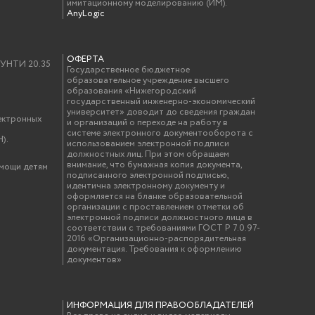
имитационному моделированию (ИМ).
AnyLogic
ОФЕРТА
у УНТИ 20.35
Государственное бюджетное
образовательное учреждение высшего
образования «Нижегородский
государственный инженерно-экономический
университет» доводит до сведения граждан
ектронных
и организаций о переходе на работу в
системе электронного документооборота с
).
использованием электронной подписи
должностных лиц. При этом обращаем
внимание, что бумажная копия документа,
омощи детям
подписанного электронной подписью,
идентична электронному документу и
оформляется на бланке образовательной
организации с проставлением отметки об
электронной подписи должностного лица в
соответствии с требованиями ГОСТ Р 7.0.97-
2016 «Организационно-распорядительная
документация. Требования к оформлению
документов»
ИНФОРМАЦИЯ ДЛЯ ПРАВООБЛАДАТЕЛЕЙ