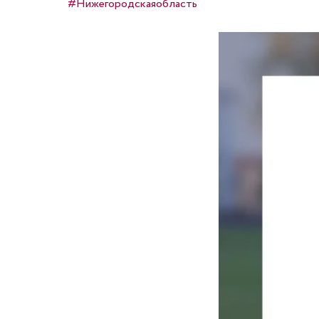
#Нижегородскаяобласть