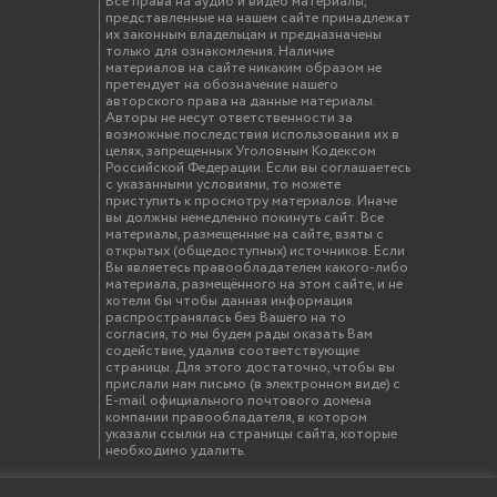
Все права на аудио и видео материалы,
представленные на нашем сайте принадлежат
их законным владельцам и предназначены
только для ознакомления. Наличие
материалов на сайте никаким образом не
претендует на обозначение нашего
авторского права на данные материалы.
Авторы не несут ответственности за
возможные последствия использования их в
целях, запрещенных Уголовным Кодексом
Российской Федерации. Если вы соглашаетесь
с указанными условиями, то можете
приступить к просмотру материалов. Иначе
вы должны немедленно покинуть сайт. Все
материалы, размещенные на сайте, взяты с
открытых (общедоступных) источников. Если
Вы являетесь правообладателем какого-либо
материала, размещённого на этом сайте, и не
хотели бы чтобы данная информация
распространялась без Вашего на то
согласия, то мы будем рады оказать Вам
содействие, удалив соответствующие
страницы. Для этого достаточно, чтобы вы
прислали нам письмо (в электронном виде) с
E-mail официального почтового домена
компании правообладателя, в котором
указали ссылки на страницы сайта, которые
необходимо удалить.