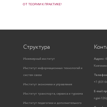
ОТ ТЕОРИИ К ПРАКТИКЕ!
Структура
Конт
Инженерный институт
Адрес:
6
Княгинино
Институт информационных технологий и
систем связи
Телефон
+7 (831 6
Институт экономики и управления
E-mail п
Институт транспорта, сервиса и туризма
ngiei-126
Институт педагогики и дополнительного