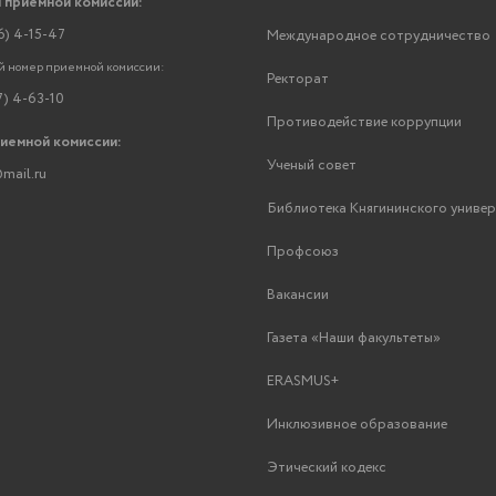
 приемной комиссии:
6) 4-15-47
Международное сотрудничество
 номер приемной комиссии:
Ректорат
7) 4-63-10
Противодействие коррупции
риемной комиссии:
Ученый совет
mail.ru
Библиотека Княгининского униве
Профсоюз
Вакансии
Газета «Наши факультеты»
ERASMUS+
Инклюзивное образование
Этический кодекс