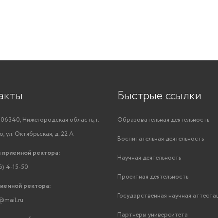
акты
Быстрые ссылки
06340, Нижегородская область, г.
Образовательная деятельность
, ул. Октябрьская, д. 22 А
Воспитательная деятельность
 приемной ректора:
Научная деятельность
6) 4-15-50
Проектная деятельность
риемной ректора:
Государственная научная аттеста
@mail.ru
Партнеры университета