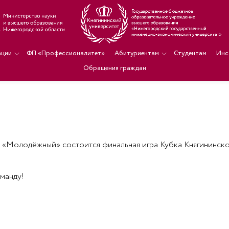
ации
ФП «Профессионалитет»
Абитуриентам
Студентам
Инс
Обращения граждан
ФОК «Молодёжный» состоится финальная игра Кубка Княгининск
манду!