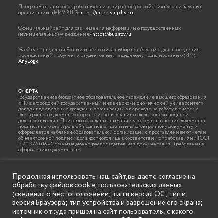
Программа стажировок работников и аспирантов российских вузов и научных
организаций в НИУ ВШЭ
https://internship.hse.ru
Официальный сайт для размещения информации о государственных
(муниципальных) учреждениях
https://bus.gov.ru
Учебные заведения России и всего мира выбирают AnyLogic для проведения
исследований и обучения студентов имитационному моделированию (ИМ).
AnyLogic
ОФЕРТА
Государственное бюджетное образовательное учреждение высшего образования
«Нижегородский государственный инженерно-экономический университет»
доводит до сведения граждан и организаций о переходе на работу в системе
электронного документооборота с использованием электронной подписи
должностных лиц. При этом обращаем внимание, что бумажная копия документа,
подписанного электронной подписью, идентична электронному документу и
оформляется на бланке образовательной организации с проставлением отметки
об электронной подписи должностного лица в соответствии с требованиями ГОСТ
Р 7.0.97-2016 «Организационно-распорядительная документация. Требования к
оформлению документов»
Продолжая использовать наш сайт, вы даете согласие на
ИНФОРМАЦИЯ ДЛЯ ПРАВООБЛАДАТЕЛЕЙ
обработку файлов cookie, пользовательских данных
Все права на аудио и видео материалы, представленные на нашем сайте
принадлежат их законным владельцам и предназначены только для ознакомления.
(сведения о местоположении; тип и версия ОС; тип и
Наличие материалов на сайте никаким образом не претендует на обозначение
версия Браузера; тип устройства и разрешение его экрана;
нашего авторского права на данные материалы. Авторы не несут ответственности
за возможные последствия использования их в целях, запрещенных Уголовным
источник откуда пришел на сайт пользователь; с какого
Кодексом Российской Федерации. Если вы соглашаетесь с указанными