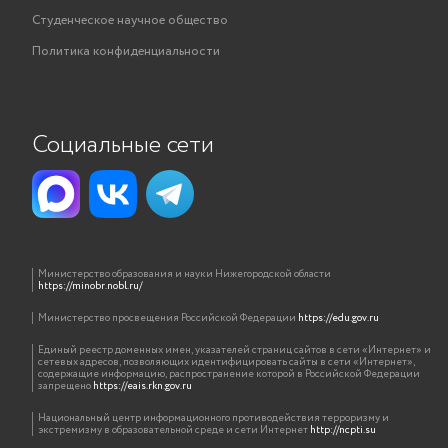
Студенческое научное общество
Политика конфиденциальности
Социальные сети
Министерство образования и науки Нижегородской области
https://minobr.nobl.ru/
Министерство просвещения Российской Федерации
https://edu.gov.ru
Единый реестр доменных имен, указателей страниц сайтов в сети «Интернет» и
сетевых адресов, позволяющих идентифицировать сайты в сети «Интернет»,
содержащие информацию, распространение которой в Российской Федерации
запрещено
https://eais.rkn.gov.ru
Национальный центр информационного противодействия терроризму и
экстремизму в образовательной среде и сети Интернет
http://ncpti.su