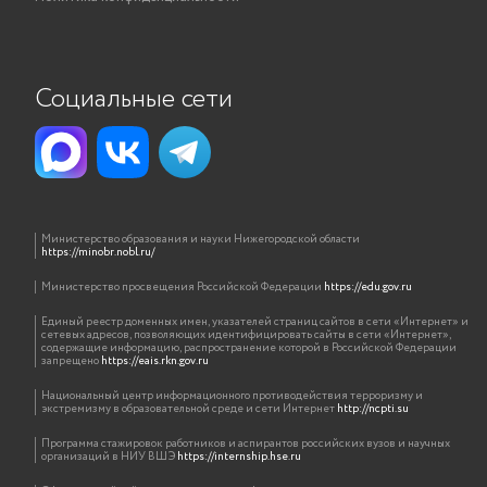
Социальные сети
Министерство образования и науки Нижегородской области
https://minobr.nobl.ru/
Министерство просвещения Российской Федерации
https://edu.gov.ru
Единый реестр доменных имен, указателей страниц сайтов в сети «Интернет» и
сетевых адресов, позволяющих идентифицировать сайты в сети «Интернет»,
содержащие информацию, распространение которой в Российской Федерации
запрещено
https://eais.rkn.gov.ru
Национальный центр информационного противодействия терроризму и
экстремизму в образовательной среде и сети Интернет
http://ncpti.su
Программа стажировок работников и аспирантов российских вузов и научных
организаций в НИУ ВШЭ
https://internship.hse.ru