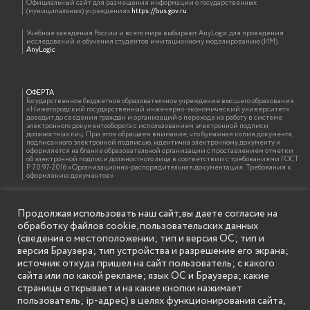
Официальный сайт для размещения информации о государственных
(муниципальных) учреждениях
https://bus.gov.ru
Учебные заведения России и всего мира выбирают AnyLogic для проведения
исследований и обучения студентов имитационному моделированию (ИМ).
AnyLogic
ОФЕРТА
Государственное бюджетное образовательное учреждение высшего образования
«Нижегородский государственный инженерно-экономический университет»
доводит до сведения граждан и организаций о переходе на работу в системе
электронного документооборота с использованием электронной подписи
должностных лиц. При этом обращаем внимание, что бумажная копия документа,
подписанного электронной подписью, идентична электронному документу и
оформляется на бланке образовательной организации с проставлением отметки
об электронной подписи должностного лица в соответствии с требованиями ГОСТ
Р 7.0.97-2016 «Организационно-распорядительная документация. Требования к
оформлению документов»
Продолжая использовать наш сайт, вы даете согласие на
ИНФОРМАЦИЯ ДЛЯ ПРАВООБЛАДАТЕЛЕЙ
обработку файлов cookie, пользовательских данных
Все права на аудио и видео материалы, представленные на нашем сайте
принадлежат их законным владельцам и предназначены только для ознакомления.
(сведения о местоположении; тип и версия ОС; тип и
Наличие материалов на сайте никаким образом не претендует на обозначение
версия Браузера; тип устройства и разрешение его экрана;
нашего авторского права на данные материалы. Авторы не несут ответственности
за возможные последствия использования их в целях, запрещенных Уголовным
источник откуда пришел на сайт пользователь; с какого
Кодексом Российской Федерации. Если вы соглашаетесь с указанными
сайта или по какой рекламе; язык ОС и Браузера; какие
условиями, то можете приступить к просмотру материалов. Иначе вы должны
немедленно покинуть сайт. Все материалы, размещенные на сайте, взяты с
страницы открывает и на какие кнопки нажимает
открытых (общедоступных) источников. Если Вы являетесь правообладателем
пользователь; ip-адрес) в целях функционирования сайта,
какого-либо материала, размещённого на этом сайте, и не хотели бы чтобы данная