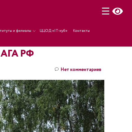
титуты и филиалы
ЦЦОД «IT-куб»
Контакты
АГА РФ
Нет комментариев