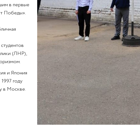
шим в первые
нт Победы».
бличная
 студентов
лики (ЛНР),
роризмом.
сия и Япония
 1997 году
у в Москве.