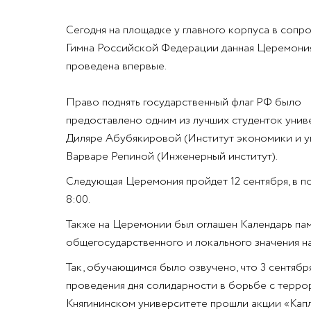
Сегодня на площадке у главного корпуса в соп
Гимна Российской Федерации данная Церемони
проведена впервые.
Право поднять государственный флаг РФ было
предоставлено одним из лучших студенток унив
Диляре Абубякировой (Институт экономики и у
Варваре Репиной (Инженерный институт).
Следующая Церемония пройдет 12 сентября, в по
8:00.
Также на Церемонии был оглашен Календарь пам
общегосударственного и локального значения н
Так, обучающимся было озвучено, что 3 сентябр
проведения дня солидарности в борьбе с терро
Княгининском университете прошли акции «Капл