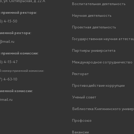
, ул. Октябрьская, д. 22 А
Воспитательная деятельность
 приемной ректора:
Научная деятельность
6) 4-15-50
Проектная деятельность
риемной ректора:
Государственная научная аттеста
@mail.ru
Партнеры университета
 приемной комиссии:
6) 4-15-47
Международное сотрудничество
 номер приемной комиссии:
Ректорат
7) 4-63-10
Противодействие коррупции
риемной комиссии:
Ученый совет
mail.ru
Библиотека Княгининского униве
Профсоюз
Вакансии