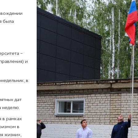
ровождении
я была
ерситета –
правления) и
недельник, в
ятных дат
а неделю.
я в рамках
ризмом в
я жизни»,