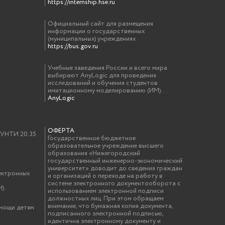
https://internship.hse.ru
Официальный сайт для размещения
информации о государственных
(муниципальных) учреждениях
https://bus.gov.ru
Учебные заведения России и всего мира
выбирают AnyLogic для проведения
исследований и обучения студентов
имитационному моделированию (ИМ).
AnyLogic
ОФЕРТА
у УНТИ 20.35
Государственное бюджетное
образовательное учреждение высшего
образования «Нижегородский
государственный инженерно-экономический
университет» доводит до сведения граждан
ектронных
и организаций о переходе на работу в
системе электронного документооборота с
).
использованием электронной подписи
должностных лиц. При этом обращаем
внимание, что бумажная копия документа,
омощи детям
подписанного электронной подписью,
идентична электронному документу и