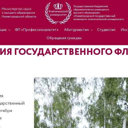
ации
ФП «Профессионалитет»
Абитуриентам
Студентам
Инс
Обращения граждан
ИЯ ГОСУДАРСТВЕННОГО ФЛ
ия
дарственный
нтября
я
.