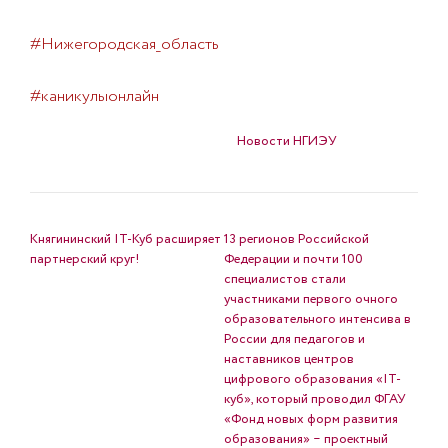
#Нижегородская_область
#каникулыонлайн
Опубликовано в
Новости НГИЭУ
НАВИГАЦИЯ ПО ЗАПИСЯМ
Княгининский IT-Куб расширяет
13 регионов Российской
партнерский круг!
Федерации и почти 100
специалистов стали
участниками первого очного
образовательного интенсива в
России для педагогов и
наставников центров
цифрового образования «IT-
куб», который проводил ФГАУ
«Фонд новых форм развития
образования» ‒ проектный