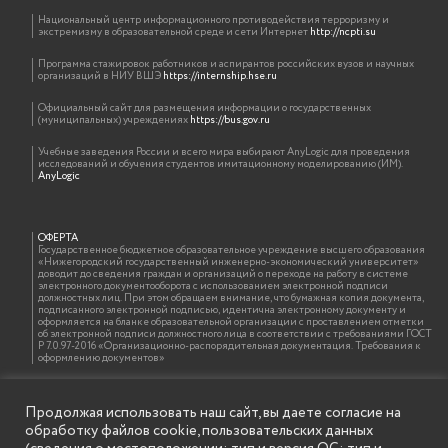
Национальный центр информационного противодействия терроризму и
экстремизму в образовательной среде и сети Интернет
http://ncpti.su
Программа стажировок работников и аспирантов российских вузов и научных
организаций в НИУ ВШЭ
https://internship.hse.ru
Официальный сайт для размещения информации о государственных
(муниципальных) учреждениях
https://bus.gov.ru
Учебные заведения России и всего мира выбирают AnyLogic для проведения
исследований и обучения студентов имитационному моделированию (ИМ).
AnyLogic
ОФЕРТА
Государственное бюджетное образовательное учреждение высшего образования
«Нижегородский государственный инженерно-экономический университет»
доводит до сведения граждан и организаций о переходе на работу в системе
электронного документооборота с использованием электронной подписи
должностных лиц. При этом обращаем внимание, что бумажная копия документа,
подписанного электронной подписью, идентична электронному документу и
оформляется на бланке образовательной организации с проставлением отметки
об электронной подписи должностного лица в соответствии с требованиями ГОСТ
Р 7.0.97-2016 «Организационно-распорядительная документация. Требования к
оформлению документов»
Продолжая использовать наш сайт, вы даете согласие на
ИНФОРМАЦИЯ ДЛЯ ПРАВООБЛАДАТЕЛЕЙ
обработку файлов cookie, пользовательских данных
Все права на аудио и видео материалы, представленные на нашем сайте
принадлежат их законным владельцам и предназначены только для ознакомления.