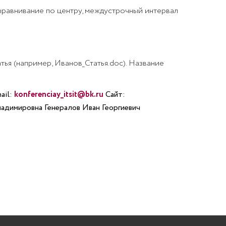
 выравнивание по центру, междустрочный интервал
тья (например, Иванов_Статья.doc). Название
ail:
konferenciay_itsit@bk.ru
Сайт:
адимировна Генералов Иван Георгиевич