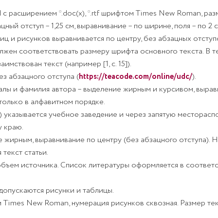
с расширением *.doc(x), *.rtf шрифтом Times New Roman, раз
зацный отступ – 1,25 см, выравнивание – по ширине, поля – по 2
ц и рисунков выравнивается по центру, без абзацных отступ
должен соответствовать размеру шрифта основного текста. В 
мствован текст (например [1, с. 15]).
з абзацного отступа (
https://teacode.com/online/udc/
).
алы и фамилия автора – выделение жирным и курсивом, вырав
 только в алфавитном порядке.
) указывается учебное заведение и через запятую месторас
 краю.
 жирным, выравнивание по центру (без абзацного отступа). Н
 текст статьи.
объем источника. Список литературы оформляется в соответс
 допускаются рисунки и таблицы.
Times New Roman, нумерация рисунков сквозная. Размер текст