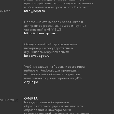
противодействия терроризму и экстремизму
в образовательной среде и сети Интернет
рситета
http://ncpti.su
Программа стажировок работников и
аспирантов российских вузов и научных
организаций в НИУ ВШЭ
https://internship.hse.ru
Официальный сайт для размещения
информации о государственных
(муниципальных) учреждениях
https://bus.gov.ru
Учебные заведения России и всего мира
выбирают AnyLogic для проведения
исследований и обучения студентов
имитационному моделированию (ИМ).
AnyLogic
ОФЕРТА
у УНТИ 20.35
Государственное бюджетное
образовательное учреждение высшего
образования «Нижегородский
государственный инженерно-экономический