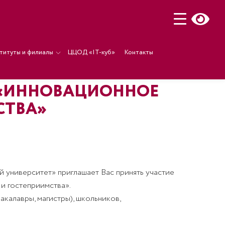
титуты и филиалы
ЦЦОД «IT-куб»
Контакты
ция «ИННОВАЦИОННОЕ
СТВА»
университет» приглашает Вас принять участие
 и гостеприимства»
.
акалавры, магистры), школьников,