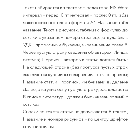
Текст набирается в текстовом редакторе MS Word 
интервал – перед: 0 пт. интервал – после: 0 пт., аб
машинописного текста формата А4. Название табли
название. Текст в рисунках, таблицах, формулах 
ссылки с указанием номера страницы, откуда был заи
УДК – прописными буквами, выравнивание слева бе
Через пустую строку сведения об авторах. Иници
отступа). Перечень авторов в статье должен быть
На следующей строке (без пропуска пустых строк
выделяются курсивом и выравниваются по правому
Название статьи – прописными буквами, выделение
Далее, отступив одну пустую строку, располагается
В списке литературы должен быть указан полный 
ссылка».
Сноски по тексту статьи не допускаются. В тексте
Название и номера рисунков – по центру шрифтом 
сгруппированы.