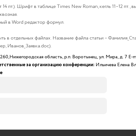
14 пт.). Шрифт в таблице Times New Roman, кегль 11–12 пт.,
квозная.
ный в Word редактор формул.
ть в отдельных файлах. Название файла статьи – Фамилия_Ста
ер, Иванов_Заявка.doc).
60,Нижегородская область, р.п. Воротынец, ул. Мира, д. 7 E-m
тственные за организацию конференции:
Ильичева Елена Вл
е