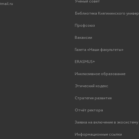
Ученый совет
mail.ru
Библиотека Княгининского униве
Профсоюз
Вакансии
Газета «Наши факультеты»
ERASMUS+
Инклюзивное образование
Этический кодекс
Стратегия развития
Отчёт ректора
Заявка на включение в экосистем
Информационные ссылки