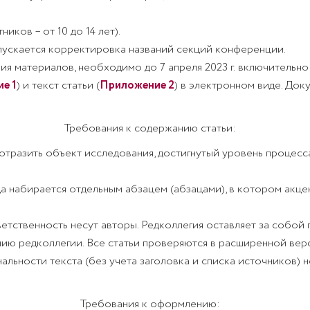
ников – от 10 до 14 лет).
пускается корректировка названий секций конференции.
ния материалов, необходимо до
7 апреля 2023 г.
включительно 
е 1
) и текст статьи (
Приложение 2
) в электронном виде. До
Требования к содержанию статьи:
разить объект исследования, достигнутый уровень процесса 
да набирается отдельным абзацем (абзацами), в котором акце
ветственность несут авторы. Редколлегия оставляет за собой 
нию редколлегии.
Все статьи проверяются в расширенной верси
альности текста (без учета заголовка и списка источников)
н
Требования к оформлению: