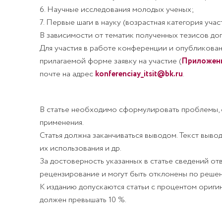
6. Научные исследования молодых ученых;
7. Первые шаги в науку (возрастная категория участ
В зависимости от тематик полученных тезисов до
Для участия в работе конференции и опубликова
прилагаемой форме заявку на участие (
Приложени
почте на адрес
konferenciay_itsit@bk.ru
.
В статье необходимо сформулировать проблемы, от
применения.
Статья должна заканчиваться выводом. Текст выво
их использования и др.
За достоверность указанных в статье сведений от
рецензирование и могут быть отклонены по реше
К изданию допускаются статьи с процентом оригин
должен превышать 10 %.