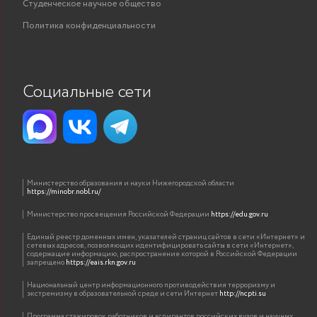
Студенческое научное общество
Политика конфиденциальности
Социальные сети
Министерство образования и науки Нижегородской области
https://minobr.nobl.ru/
Министерство просвещения Российской Федерации
https://edu.gov.ru
Единый реестр доменных имен, указателей страниц сайтов в сети «Интернет» и
сетевых адресов, позволяющих идентифицировать сайты в сети «Интернет»,
содержащие информацию, распространение которой в Российской Федерации
запрещено
https://eais.rkn.gov.ru
Национальный центр информационного противодействия терроризму и
экстремизму в образовательной среде и сети Интернет
http://ncpti.su
Программа стажировок работников и аспирантов российских вузов и научных