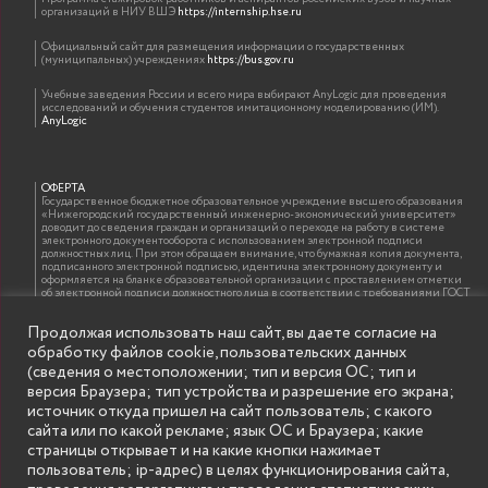
организаций в НИУ ВШЭ
https://internship.hse.ru
Официальный сайт для размещения информации о государственных
(муниципальных) учреждениях
https://bus.gov.ru
Учебные заведения России и всего мира выбирают AnyLogic для проведения
исследований и обучения студентов имитационному моделированию (ИМ).
AnyLogic
ОФЕРТА
Государственное бюджетное образовательное учреждение высшего образования
«Нижегородский государственный инженерно-экономический университет»
доводит до сведения граждан и организаций о переходе на работу в системе
электронного документооборота с использованием электронной подписи
должностных лиц. При этом обращаем внимание, что бумажная копия документа,
подписанного электронной подписью, идентична электронному документу и
оформляется на бланке образовательной организации с проставлением отметки
об электронной подписи должностного лица в соответствии с требованиями ГОСТ
Р 7.0.97-2016 «Организационно-распорядительная документация. Требования к
оформлению документов»
Продолжая использовать наш сайт, вы даете согласие на
обработку файлов cookie, пользовательских данных
(сведения о местоположении; тип и версия ОС; тип и
ИНФОРМАЦИЯ ДЛЯ ПРАВООБЛАДАТЕЛЕЙ
версия Браузера; тип устройства и разрешение его экрана;
Все права на аудио и видео материалы, представленные на нашем сайте
источник откуда пришел на сайт пользователь; с какого
принадлежат их законным владельцам и предназначены только для ознакомления.
Наличие материалов на сайте никаким образом не претендует на обозначение
сайта или по какой рекламе; язык ОС и Браузера; какие
нашего авторского права на данные материалы. Авторы не несут ответственности
страницы открывает и на какие кнопки нажимает
за возможные последствия использования их в целях, запрещенных Уголовным
Кодексом Российской Федерации. Если вы соглашаетесь с указанными
пользователь; ip-адрес) в целях функционирования сайта,
условиями, то можете приступить к просмотру материалов. Иначе вы должны