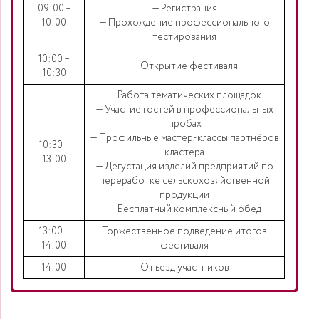
09:00 –
— Регистрация
10:00
— Прохождение профессионального
тестирования
10:00 –
— Открытие фестиваля
10:30
— Работа тематических площадок
— Участие гостей в профессиональных
пробах
— Профильные мастер-классы партнёров
10:30 –
кластера
13:00
— Дегустация изделий предприятий по
переработке сельскохозяйственной
продукции
— Бесплатный комплексный обед
13:00 –
Торжественное подведение итогов
14:00
фестиваля
14:00
Отъезд участников
К участию приглашаются учащихся 8 – 11-х классов
школ муниципальных районов Нижегородской