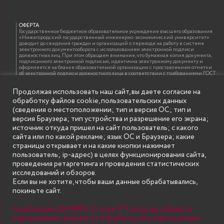
ОФЕРТА
Государственное бюджетное образовательное учреждение высшего образования
«Нижегородский государственный инженерно-экономический университет»
доводит до сведения граждан и организаций о переходе на работу в системе
электронного документооборота с использованием электронной подписи
должностных лиц. При этом обращаем внимание, что бумажная копия документа,
подписанного электронной подписью, идентична электронному документу и
оформляется на бланке образовательной организации с проставлением отметки
об электронной подписи должностного лица в соответствии с требованиями ГОСТ
Р 7.0.97-2016 «Организационно-распорядительная документация. Требования к
оформлению документов»
Продолжая использовать наш сайт, вы даете согласие на
обработку файлов cookie, пользовательских данных
(сведения о местоположении; тип и версия ОС; тип и
ИНФОРМАЦИЯ ДЛЯ ПРАВООБЛАДАТЕЛЕЙ
версия Браузера; тип устройства и разрешение его экрана;
Все права на аудио и видео материалы, представленные на нашем сайте
источник откуда пришел на сайт пользователь; с какого
принадлежат их законным владельцам и предназначены только для ознакомления.
Наличие материалов на сайте никаким образом не претендует на обозначение
сайта или по какой рекламе; язык ОС и Браузера; какие
нашего авторского права на данные материалы. Авторы не несут ответственности
страницы открывает и на какие кнопки нажимает
за возможные последствия использования их в целях, запрещенных Уголовным
Кодексом Российской Федерации. Если вы соглашаетесь с указанными
пользователь; ip-адрес) в целях функционирования сайта,
условиями, то можете приступить к просмотру материалов. Иначе вы должны
проведения ретаргетинга и проведения статистических
немедленно покинуть сайт. Все материалы, размещенные на сайте, взяты с
открытых (общедоступных) источников. Если Вы являетесь правообладателем
исследований и обзоров.
какого-либо материала, размещённого на этом сайте, и не хотели бы чтобы данная
Если вы не хотите, чтобы ваши данные обрабатывались,
информация распространялась без Вашего на то согласия, то мы будем рады
оказать Вам содействие, удалив соответствующие страницы. Для этого достаточно,
покиньте сайт.
чтобы вы прислали нам письмо (в электронном виде) с E-mail официального
почтового домена компании правообладателя, в котором указали ссылки на
страницы сайта, которые необходимо удалить.
(требование ФЗ №152. Статья 9 "Согласие субъекта
персональных данных на обработку его персональных