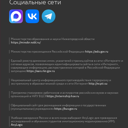
Социальные сети
Министерство образования и науки Нижегородской области
https://minobr.nobl.ru/
Министерство просвещения Российской Федерации
https://edu.gov.ru
Единый реестр доменных имен, указателей страниц сайтов в сети «Интернет» и
сетевых адресов, позволяющих идентифицировать сайты в сети «Интернет»,
содержащие информацию, распространение которой в Российской Федерации
запрещено
https://eais.rkn.gov.ru
Национальный центр информационного противодействия терроризму и
экстремизму в образовательной среде и сети Интернет
http://ncpti.su
Программа стажировок работников и аспирантов российских вузов и научных
организаций в НИУ ВШЭ
https://internship.hse.ru
Официальный сайт для размещения информации о государственных
(муниципальных) учреждениях
https://bus.gov.ru
Учебные заведения России и всего мира выбирают AnyLogic для проведения
исследований и обучения студентов имитационному моделированию (ИМ).
AnyLogic