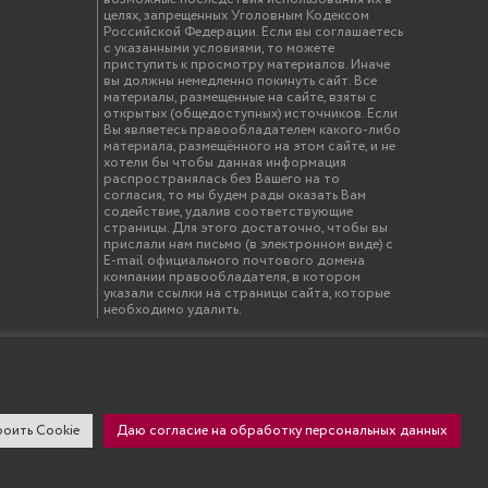
целях, запрещенных Уголовным Кодексом
Российской Федерации. Если вы соглашаетесь
с указанными условиями, то можете
приступить к просмотру материалов. Иначе
вы должны немедленно покинуть сайт. Все
материалы, размещенные на сайте, взяты с
открытых (общедоступных) источников. Если
Вы являетесь правообладателем какого-либо
материала, размещённого на этом сайте, и не
хотели бы чтобы данная информация
распространялась без Вашего на то
согласия, то мы будем рады оказать Вам
содействие, удалив соответствующие
страницы. Для этого достаточно, чтобы вы
прислали нам письмо (в электронном виде) с
E-mail официального почтового домена
компании правообладателя, в котором
указали ссылки на страницы сайта, которые
необходимо удалить.
твенный инженерно-экономический университет"
оить Cookie
Даю согласие на обработку персональных данных