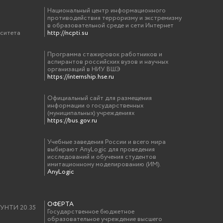
Национальный центр информационного
противодействия терроризму и экстремизму
в образовательной среде и сети Интернет
рситета
http://ncpti.su
Программа стажировок работников и
аспирантов российских вузов и научных
организаций в НИУ ВШЭ
https://internship.hse.ru
Официальный сайт для размещения
информации о государственных
(муниципальных) учреждениях
https://bus.gov.ru
Учебные заведения России и всего мира
выбирают AnyLogic для проведения
исследований и обучения студентов
имитационному моделированию (ИМ).
AnyLogic
ОФЕРТА
у УНТИ 20.35
Государственное бюджетное
образовательное учреждение высшего