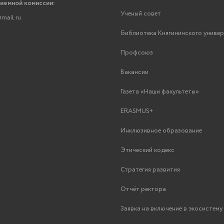
риемной комиссии:
Ученый совет
mail.ru
Библиотека Княгининского униве
Профсоюз
Вакансии
Газета «Наши факультеты»
ERASMUS+
Инклюзивное образование
Этический кодекс
Стратегия развития
Отчёт ректора
Заявка на включение в экосистем