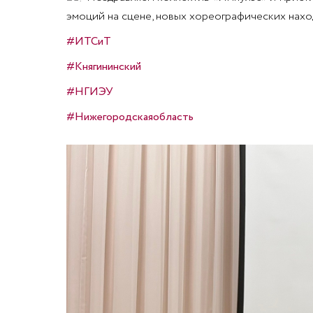
эмоций на сцене, новых хореографических наход
#ИТСиТ
#Княгининский
#НГИЭУ
#Нижегородскаяобласть