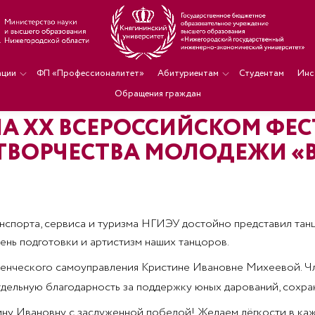
ации
ФП «Профессионалитет»
Абитуриентам
Студентам
Инс
Обращения граждан
НА XX ВСЕРОССИЙСКОМ ФЕ
ТВОРЧЕСТВА МОЛОДЕЖИ «
анспорта, сервиса и туризма НГИЭУ достойно представил тан
нь подготовки и артистизм наших танцоров.
енческого самоуправления Кристине Ивановне Михеевой. Чл
тдельную благодарность за поддержку юных дарований, сохра
ну Ивановну с заслуженной победой! Желаем лёгкости в каж