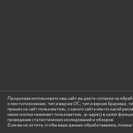
Продолжая использовать наш сайт, вы даете согласие на обраб
о местоположении; тип и версия ОС; тип и версия Браузера; т
SECONDARY
© Государственное бюджетное образовательное
пришел на сайт пользователь; с какого сайта или по какой рекл
MENU
какие кнопки нажимает пользователь; ip-адрес) в целях функц
проведения статистических исследований и обзоров.
Если вы не хотите, чтобы ваши данные обрабатывались, покиньт