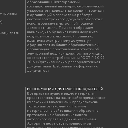
образования «Нижегородский
государственный инженерно-экономический
университет» доводит до сведения граждан
ектронных
и организаций о переходе на работу в
системе электронного документооборота с
).
использованием электронной подписи
должностных лиц. При этом обращаем
внимание, что бумажная копия документа,
омощи детям
подписанного электронной подписью,
идентична электронному документу и
оформляется на бланке образовательной
организации с проставлением отметки об
электронной подписи должностного лица в
соответствии с требованиями ГОСТ Р 7.0.97-
2016 «Организационно-распорядительная
документация. Требования к оформлению
документов»
ИНФОРМАЦИЯ ДЛЯ ПРАВООБЛАДАТЕЛЕЙ
Все права на аудио и видео материалы,
представленные на нашем сайте принадлежат
их законным владельцам и предназначены
только для ознакомления. Наличие
материалов на сайте никаким образом не
претендует на обозначение нашего
авторского права на данные материалы.
Авторы не несут ответственности за
возможные последствия использования их в