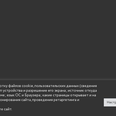
отку файлов cookie, пользовательских данных (сведения
ип устройства и разрешение его экрана; источник откуда
 учреждение высшего образования "Нижегородский государс
аме; язык ОС и Браузера; какие страницы открывает и на
(Княгининский университет) 2002 - 2026
ионирования сайта, проведения ретаргетинга и
Настр
е сайт.