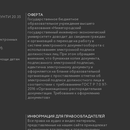
ОФЕРТА
у УНТИ 20.35
Государственное бюджетное
образовательное учреждение высшего
образования «Нижегородский
государственный инженерно-экономический
университет» доводит до сведения граждан
ектронных
и организаций о переходе на работу в
системе электронного документооборота с
).
использованием электронной подписи
должностных лиц. При этом обращаем
внимание, что бумажная копия документа,
омощи детям
подписанного электронной подписью,
идентична электронному документу и
оформляется на бланке образовательной
организации с проставлением отметки об
электронной подписи должностного лица в
соответствии с требованиями ГОСТ Р 7.0.97-
2016 «Организационно-распорядительная
документация. Требования к оформлению
документов»
ИНФОРМАЦИЯ ДЛЯ ПРАВООБЛАДАТЕЛЕЙ
Все права на аудио и видео материалы,
представленные на нашем сайте принадлежат
их законным владельцам и предназначены