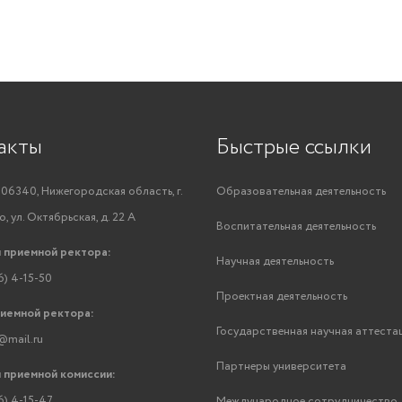
акты
Быстрые ссылки
06340, Нижегородская область, г.
Образовательная деятельность
, ул. Октябрьская, д. 22 А
Воспитательная деятельность
 приемной ректора:
Научная деятельность
6) 4-15-50
Проектная деятельность
риемной ректора:
Государственная научная аттеста
@mail.ru
Партнеры университета
 приемной комиссии:
6) 4-15-47
Международное сотрудничество