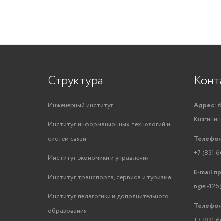
Структура
Конт
Инженерный институт
Адрес:
6
Княгинино
Институт информационных технологий и
систем связи
Телефон
+7 (831 6
Институт экономики и управления
E-mail п
Институт транспорта, сервиса и туризма
ngiei-126
Институт педагогики и дополнительного
Телефон
образования
+7 (831 6