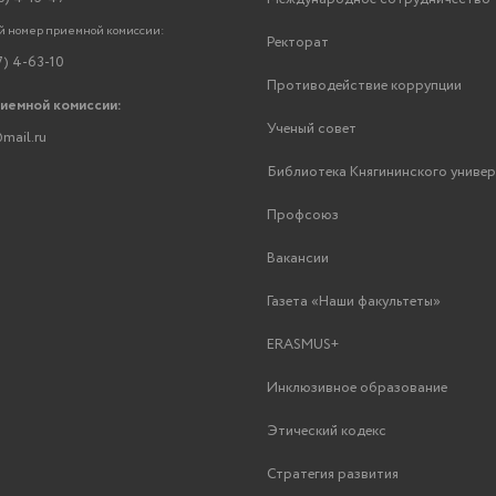
 номер приемной комиссии:
Ректорат
7) 4-63-10
Противодействие коррупции
риемной комиссии:
Ученый совет
mail.ru
Библиотека Княгининского униве
Профсоюз
Вакансии
Газета «Наши факультеты»
ERASMUS+
Инклюзивное образование
Этический кодекс
Стратегия развития