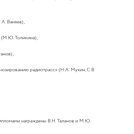
А. Ваняев);
(М.Ю. Толикина);
анов);
озированию радиотрасс» (Н.А. Мухин, С.В.
ипломами награждены В.Н. Таланов и М.Ю.