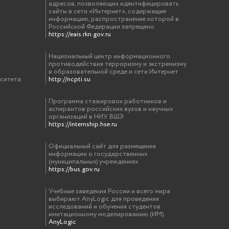
адресов, позволяющих идентифицировать
сайты в сети «Интернет», содержащие
информацию, распространение которой в
Российской Федерации запрещено
https://eais.rkn.gov.ru
Национальный центр информационного
противодействия терроризму и экстремизму
в образовательной среде и сети Интернет
рситета
http://ncpti.su
Программа стажировок работников и
аспирантов российских вузов и научных
организаций в НИУ ВШЭ
https://internship.hse.ru
Официальный сайт для размещения
информации о государственных
(муниципальных) учреждениях
https://bus.gov.ru
Учебные заведения России и всего мира
выбирают AnyLogic для проведения
исследований и обучения студентов
имитационному моделированию (ИМ).
AnyLogic