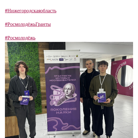
#Нижегородскаяобласть
#РосмолодёжьГранты
#Росмолодёжь