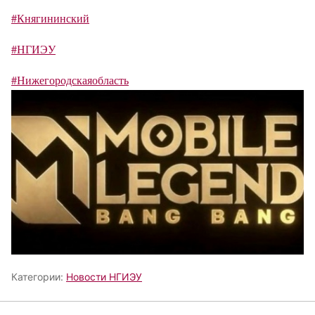
#Княгининский
#НГИЭУ
#Нижегородскаяобласть
Категории:
Новости НГИЭУ