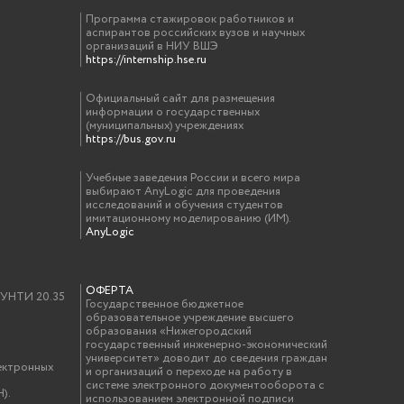
Программа стажировок работников и
аспирантов российских вузов и научных
организаций в НИУ ВШЭ
https://internship.hse.ru
Официальный сайт для размещения
информации о государственных
(муниципальных) учреждениях
https://bus.gov.ru
Учебные заведения России и всего мира
выбирают AnyLogic для проведения
исследований и обучения студентов
имитационному моделированию (ИМ).
AnyLogic
ОФЕРТА
у УНТИ 20.35
Государственное бюджетное
образовательное учреждение высшего
образования «Нижегородский
государственный инженерно-экономический
университет» доводит до сведения граждан
ектронных
и организаций о переходе на работу в
системе электронного документооборота с
).
использованием электронной подписи