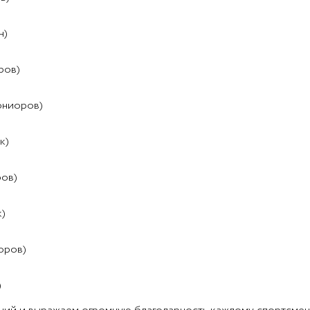
н)
ров)
 юниоров)
к)
ров)
к)
оров)
)