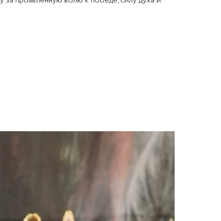
за проявленную волю к победе, силу духа и