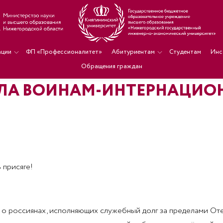
ации
ФП «Профессионалитет»
Абитуриентам
Студентам
Инс
Обращения граждан
АЛА ВОИНАМ-ИНТЕРНАЦИО
 присяге!
ти о россиянах, исполняющих служебный долг за пределами О