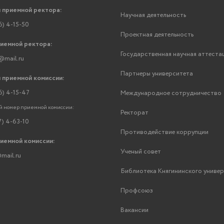
 приемной ректора:
Научная деятельность
6) 4-15-50
Проектная деятельность
риемной ректора:
Государственная научная аттеста
@mail.ru
Партнеры университета
 приемной комиссии:
6) 4-15-47
Международное сотрудничество
 номер приемной комиссии:
Ректорат
7) 4-63-10
Противодействие коррупции
риемной комиссии:
Ученый совет
mail.ru
Библиотека Княгининского униве
Профсоюз
Вакансии