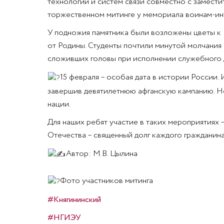
технологий и систем связи совместно с замест
торжественном митинге у мемориала воинам-ин
У подножия памятника были возложены цветы к В
от Родины. Студенты почтили минутой молчания п
сложивших головы при исполнении служебного д
15 февраля – особая дата в истории России.
завершив девятилетнюю афганскую кампанию. Но 
нации.
Для наших ребят участие в таких мероприятиях
Отечества – священный долг каждого гражданин
Автор: М.В. Цылина
Фото участников митинга
#Княгининский
#НГИЭУ