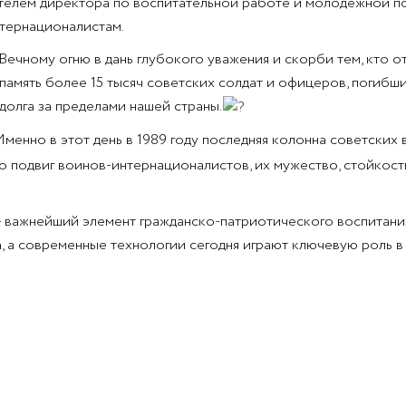
ителем директора по воспитательной работе и молодёжной по
тернационалистам.
ечному огню в дань глубокого уважения и скорби тем, кто от
амять более 15 тысяч советских солдат и офицеров, погибших
олга за пределами нашей страны.
 Именно в этот день в 1989 году последняя колонна советских
подвиг воинов-интернационалистов, их мужество, стойкость 
 – важнейший элемент гражданско-патриотического воспитани
а, а современные технологии сегодня играют ключевую роль 