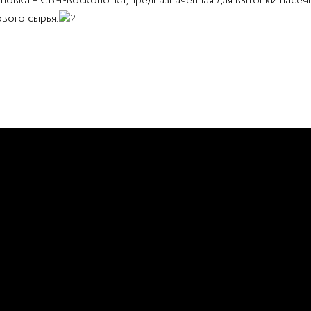
новка – СВЧ-воскопотка, предназначенная для вытопки пасеч
вого сырья.