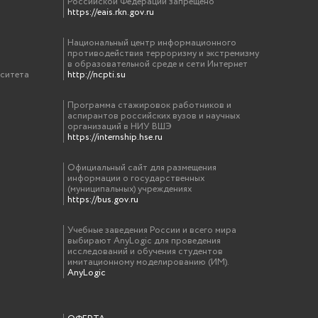
Российской Федерации запрещено
https://eais.rkn.gov.ru
Национальный центр информационного
противодействия терроризму и экстремизму
в образовательной среде и сети Интернет
рситета
http://ncpti.su
Программа стажировок работников и
аспирантов российских вузов и научных
организаций в НИУ ВШЭ
https://internship.hse.ru
Официальный сайт для размещения
информации о государственных
(муниципальных) учреждениях
https://bus.gov.ru
Учебные заведения России и всего мира
выбирают AnyLogic для проведения
исследований и обучения студентов
имитационному моделированию (ИМ).
AnyLogic