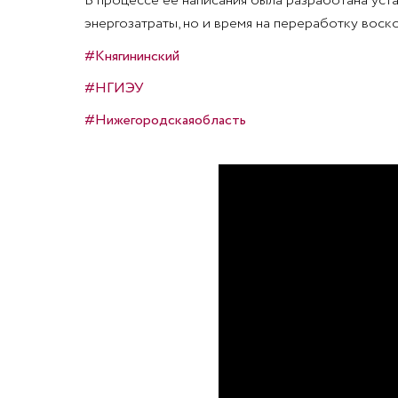
В процессе её написания была разработана уста
энергозатраты, но и время на переработку воско
#Княгининский
#НГИЭУ
#Нижегородскаяобласть