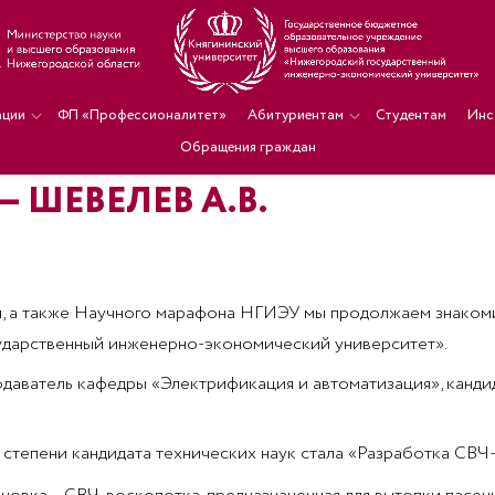
ации
ФП «Профессионалитет»
Абитуриентам
Студентам
Инс
Обращения граждан
 ШЕВЕЛЕВ А.В.
й, а также Научного марафона НГИЭУ мы продолжаем знакоми
дарственный инженерно-экономический университет».
одаватель кафедры «Электрификация и автоматизация», канд
 степени кандидата технических наук стала «Разработка СВ