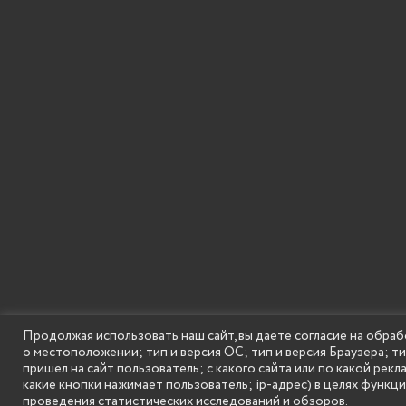
Продолжая использовать наш сайт, вы даете согласие на обраб
о местоположении; тип и версия ОС; тип и версия Браузера; т
SECONDARY
© Государственное бюджетное образовательное
пришел на сайт пользователь; с какого сайта или по какой рекл
MENU
какие кнопки нажимает пользователь; ip-адрес) в целях функц
проведения статистических исследований и обзоров.