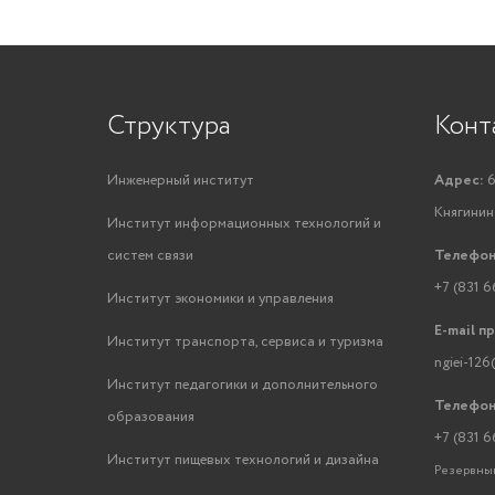
Структура
Конт
Инженерный институт
Адрес:
6
Княгинино
Институт информационных технологий и
систем связи
Телефон
+7 (831 6
Институт экономики и управления
E-mail п
Институт транспорта, сервиса и туризма
ngiei-126
Институт педагогики и дополнительного
Телефон
образования
+7 (831 6
Институт пищевых технологий и дизайна
Резервный