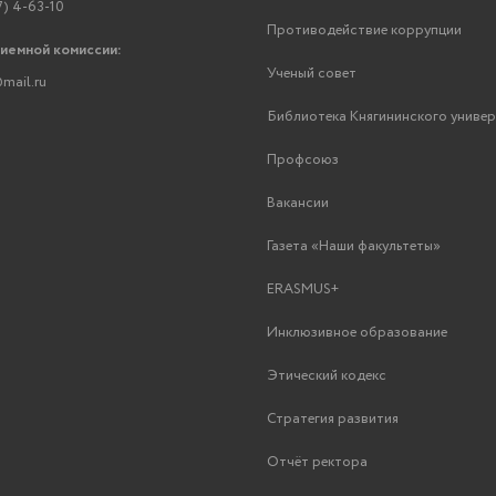
7) 4-63-10
Противодействие коррупции
риемной комиссии:
Ученый совет
mail.ru
Библиотека Княгининского униве
Профсоюз
Вакансии
Газета «Наши факультеты»
ERASMUS+
Инклюзивное образование
Этический кодекс
Стратегия развития
Отчёт ректора