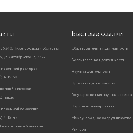
акты
Быстрые ссылки
06340, Нижегородская область, г.
Образовательная деятельность
, ул. Октябрьская, д. 22 А
Воспитательная деятельность
 приемной ректора:
Научная деятельность
6) 4-15-50
Проектная деятельность
риемной ректора:
Государственная научная аттеста
@mail.ru
Партнеры университета
 приемной комиссии:
6) 4-15-47
Международное сотрудничество
 номер приемной комиссии:
Ректорат