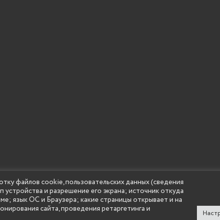
отку файлов cookie, пользовательских данных (сведения
ип устройства и разрешение его экрана; источник откуда
 учреждение высшего образования "Нижегородский государс
аме; язык ОС и Браузера; какие страницы открывает и на
(Княгининский университет) 2002 - 2026
ионирования сайта, проведения ретаргетинга и
Настр