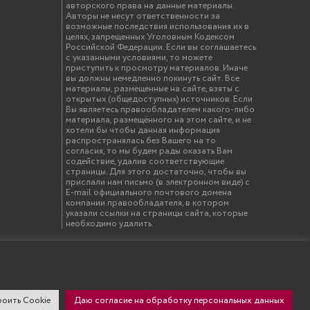
авторского права на данные материалы.
Авторы не несут ответственности за
возможные последствия использования их в
целях, запрещенных Уголовным Кодексом
Российской Федерации. Если вы соглашаетесь
с указанными условиями, то можете
приступить к просмотру материалов. Иначе
вы должны немедленно покинуть сайт. Все
материалы, размещенные на сайте, взяты с
открытых (общедоступных) источников. Если
Вы являетесь правообладателем какого-либо
материала, размещённого на этом сайте, и не
хотели бы чтобы данная информация
распространялась без Вашего на то
согласия, то мы будем рады оказать Вам
содействие, удалив соответствующие
страницы. Для этого достаточно, чтобы вы
прислали нам письмо (в электронном виде) с
E-mail официального почтового домена
компании правообладателя, в котором
указали ссылки на страницы сайта, которые
необходимо удалить.
твенный инженерно-экономический университет"
оить Cookie
Даю согласие на обработку персональных данных