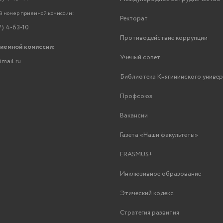
 номер приемной комиссии:
Ректорат
7) 4-63-10
Противодействие коррупции
риемной комиссии:
Ученый совет
mail.ru
Библиотека Княгининского униве
Профсоюз
Вакансии
Газета «Наши факультеты»
ERASMUS+
Инклюзивное образование
Этический кодекс
Стратегия развития