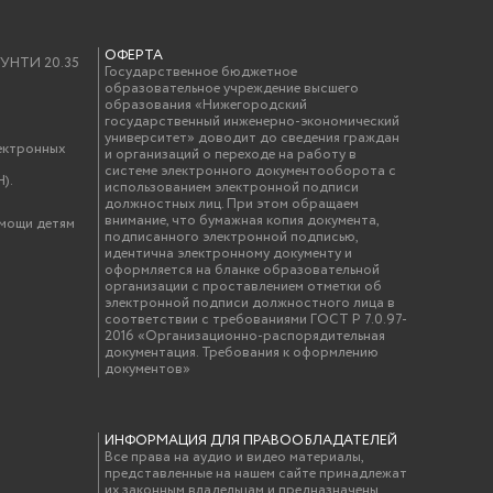
ОФЕРТА
у УНТИ 20.35
Государственное бюджетное
образовательное учреждение высшего
образования «Нижегородский
государственный инженерно-экономический
университет» доводит до сведения граждан
ектронных
и организаций о переходе на работу в
системе электронного документооборота с
).
использованием электронной подписи
должностных лиц. При этом обращаем
внимание, что бумажная копия документа,
омощи детям
подписанного электронной подписью,
идентична электронному документу и
оформляется на бланке образовательной
организации с проставлением отметки об
электронной подписи должностного лица в
соответствии с требованиями ГОСТ Р 7.0.97-
2016 «Организационно-распорядительная
документация. Требования к оформлению
документов»
ИНФОРМАЦИЯ ДЛЯ ПРАВООБЛАДАТЕЛЕЙ
Все права на аудио и видео материалы,
представленные на нашем сайте принадлежат
их законным владельцам и предназначены