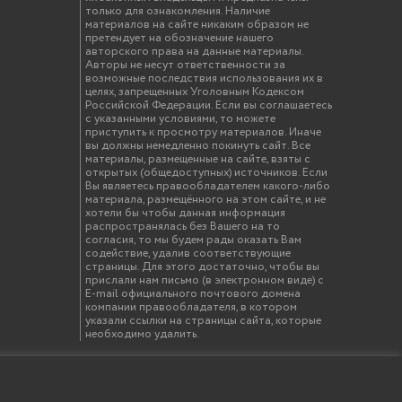
только для ознакомления. Наличие
материалов на сайте никаким образом не
претендует на обозначение нашего
авторского права на данные материалы.
Авторы не несут ответственности за
возможные последствия использования их в
целях, запрещенных Уголовным Кодексом
Российской Федерации. Если вы соглашаетесь
с указанными условиями, то можете
приступить к просмотру материалов. Иначе
вы должны немедленно покинуть сайт. Все
материалы, размещенные на сайте, взяты с
открытых (общедоступных) источников. Если
Вы являетесь правообладателем какого-либо
материала, размещённого на этом сайте, и не
хотели бы чтобы данная информация
распространялась без Вашего на то
согласия, то мы будем рады оказать Вам
содействие, удалив соответствующие
страницы. Для этого достаточно, чтобы вы
прислали нам письмо (в электронном виде) с
E-mail официального почтового домена
компании правообладателя, в котором
указали ссылки на страницы сайта, которые
необходимо удалить.
твенный инженерно-экономический университет"