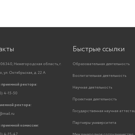
акты
Быстрые ссылки
06340, Нижегородская область, г.
Образовательная деятельность
, ул. Октябрьская, д. 22 А
Воспитательная деятельность
 приемной ректора:
Научная деятельность
6) 4-15-50
Проектная деятельность
риемной ректора:
Государственная научная аттеста
@mail.ru
Партнеры университета
 приемной комиссии:
6) 4-15-47
Международное сотрудничество