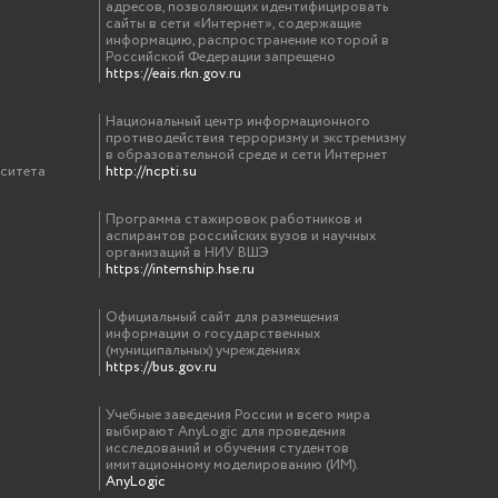
адресов, позволяющих идентифицировать
сайты в сети «Интернет», содержащие
информацию, распространение которой в
Российской Федерации запрещено
https://eais.rkn.gov.ru
Национальный центр информационного
противодействия терроризму и экстремизму
в образовательной среде и сети Интернет
рситета
http://ncpti.su
Программа стажировок работников и
аспирантов российских вузов и научных
организаций в НИУ ВШЭ
https://internship.hse.ru
Официальный сайт для размещения
информации о государственных
(муниципальных) учреждениях
https://bus.gov.ru
Учебные заведения России и всего мира
выбирают AnyLogic для проведения
исследований и обучения студентов
имитационному моделированию (ИМ).
AnyLogic