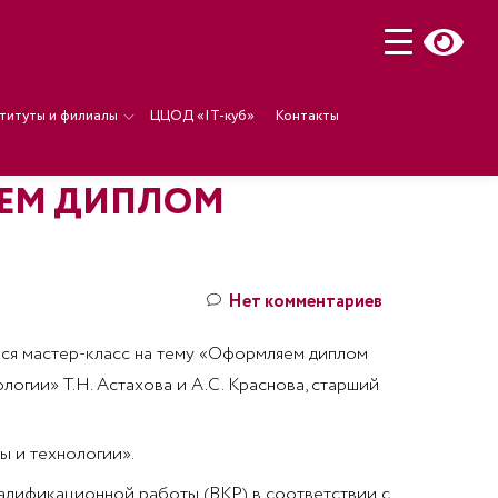
титуты и филиалы
ЦЦОД «IT-куб»
Контакты
ЯЕМ ДИПЛОМ
Нет комментариев
лся мастер-класс на тему «Оформляем диплом
огии» Т.Н. Астахова и А.С. Краснова, старший
ы и технологии».
алификационной работы (ВКР) в соответствии с