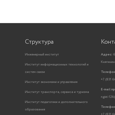
Структура
Конт
Инженерный институт
Адрес:
6
Княгинино
Институт информационных технологий и
систем связи
Телефон
+7 (831 6
Институт экономики и управления
E-mail п
Институт транспорта, сервиса и туризма
ngiei-126
Институт педагогики и дополнительного
Телефон
образования
+7 (831 6