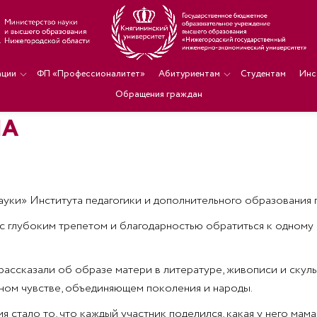
ации
ФП «Профессионалитет»
Абитуриентам
Студентам
Инс
Обращения граждан
МА
ауки» Института педагогики и дополнительного образования
с глубоким трепетом и благодарностью обратиться к одному 
рассказали об образе матери в литературе, живописи и скуль
ьном чувстве, объединяющем поколения и народы.
тало то, что каждый участник поделился, какая у него мама – 