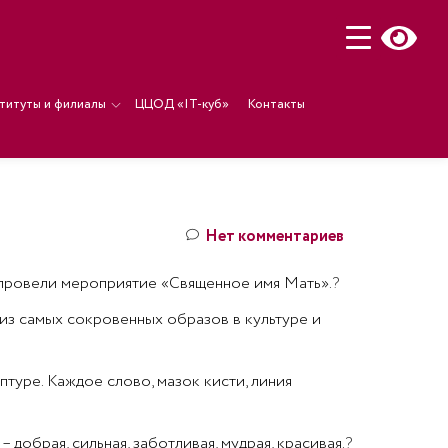
титуты и филиалы
ЦЦОД «IT-куб»
Контакты
Нет комментариев
 провели мероприятие «Священное имя Мать».
?
из самых сокровенных образов в культуре и
птуре. Каждое слово, мазок кисти, линия
добрая, сильная, заботливая, мудрая, красивая.
?