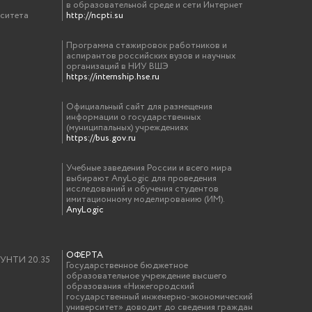
в образовательной среде и сети Интернет
рситета
http://ncpti.su
Программа стажировок работников и
аспирантов российских вузов и научных
организаций в НИУ ВШЭ
https://internship.hse.ru
Официальный сайт для размещения
информации о государственных
(муниципальных) учреждениях
https://bus.gov.ru
Учебные заведения России и всего мира
выбирают AnyLogic для проведения
исследований и обучения студентов
имитационному моделированию (ИМ).
AnyLogic
ОФЕРТА
у УНТИ 20.35
Государственное бюджетное
образовательное учреждение высшего
образования «Нижегородский
государственный инженерно-экономический
университет» доводит до сведения граждан