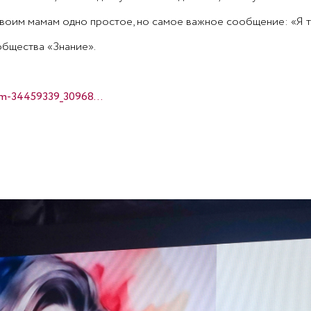
воим мамам одно простое, но самое важное сообщение: «Я т
бщества «Знание».
um-34459339_30968…