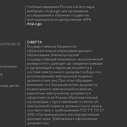
Учебные заведения России и всего мира
выбирают AnyLogic для проведения
исследований и обучения студентов
имитационному моделированию (ИМ).
AnyLogic
ОФЕРТА
у УНТИ 20.35
Государственное бюджетное
образовательное учреждение высшего
образования «Нижегородский
государственный инженерно-экономический
университет» доводит до сведения граждан
ектронных
и организаций о переходе на работу в
системе электронного документооборота с
).
использованием электронной подписи
должностных лиц. При этом обращаем
внимание, что бумажная копия документа,
омощи детям
подписанного электронной подписью,
идентична электронному документу и
оформляется на бланке образовательной
организации с проставлением отметки об
электронной подписи должностного лица в
соответствии с требованиями ГОСТ Р 7.0.97-
2016 «Организационно-распорядительная
документация. Требования к оформлению
документов»