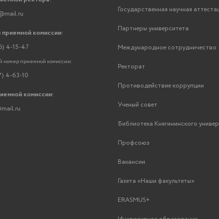
Государственная научная аттеста
@mail.ru
Партнеры университета
 приемной комиссии:
6) 4-15-47
Международное сотрудничество
 номер приемной комиссии:
Ректорат
7) 4-63-10
Противодействие коррупции
риемной комиссии:
Ученый совет
mail.ru
Библиотека Княгининского униве
Профсоюз
Вакансии
Газета «Наши факультеты»
ERASMUS+