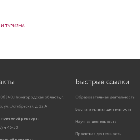
 И ТУРИЗМА
акты
Быстрые ссылки
06340, Нижегородская область, г.
Образовательная деятельность
, ул. Октябрьская, д. 22 А
Воспитательная деятельность
 приемной ректора:
Научная деятельность
6) 4-15-50
Проектная деятельность
риемной ректора: