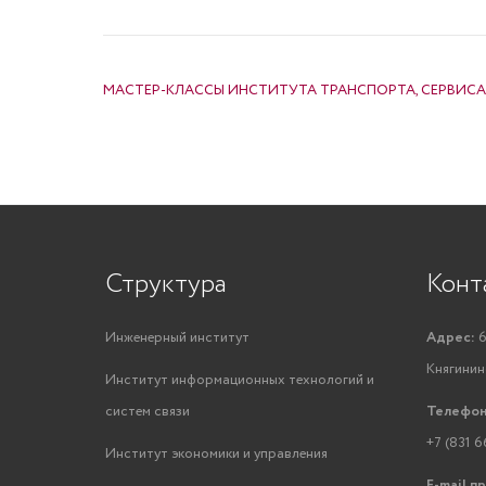
НАВИГАЦИЯ ПО ЗАПИСЯМ
МАСТЕР-КЛАССЫ ИНСТИТУТА ТРАНСПОРТА, СЕРВИСА
Структура
Конт
Инженерный институт
Адрес:
6
Княгинино
Институт информационных технологий и
систем связи
Телефон
+7 (831 6
Институт экономики и управления
E-mail п