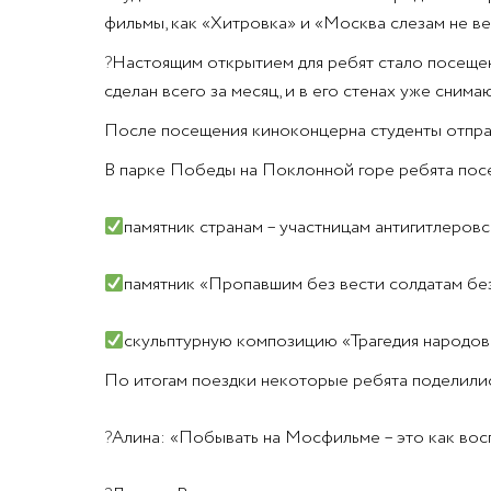
фильмы, как «Хитровка» и «Москва слезам не ве
?
Настоящим открытием для ребят стало посещени
сделан всего за месяц, и в его стенах уже сни
После посещения киноконцерна студенты отправ
В парке Победы на Поклонной горе ребята посе
памятник странам – участницам антигитлеров
памятник «Пропавшим без вести солдатам без
скульптурную композицию «Трагедия народов»
По итогам поездки некоторые ребята поделили
?
Алина: «Побывать на Мосфильме – это как вос