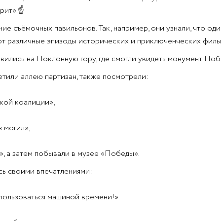
рит».
☝
е съёмочных павильонов. Так, например, они узнали, что оди
мают различные эпизоды исторических и приключенческих филь
ились на Поклонную гору, где смогли увидеть монумент Побе
тили аллею партизан, также посмотрели:
ской коалиции»,
 могил»,
, а затем побывали в музее «Победы».
сь своими впечатлениями:
пользоваться машиной времени!».