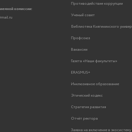
Противодействие коррупции
риемной комиссии:
Ученый совет
mail.ru
Библиотека Княгининского униве
Профсоюз
Вакансии
Газета «Наши факультеты»
ERASMUS+
Инклюзивное образование
Этический кодекс
Стратегия развития
Отчёт ректора
Заявка на включение в экосистем