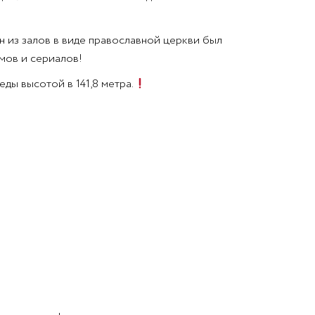
н из залов в виде православной церкви был
мов и сериалов!
ды высотой в 141,8 метра.