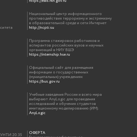
https://eais.rkn.gov.ru
Национальный центр информационного
противодействия терроризму и экстремизму
в образовательной среде и сети Интернет
рситета
http://ncpti.su
Программа стажировок работников и
аспирантов российских вузов и научных
организаций в НИУ ВШЭ
https://internship.hse.ru
Официальный сайт для размещения
информации о государственных
(муниципальных) учреждениях
https://bus.gov.ru
Учебные заведения России и всего мира
выбирают AnyLogic для проведения
исследований и обучения студентов
имитационному моделированию (ИМ).
AnyLogic
ОФЕРТА
у УНТИ 20.35