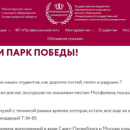
ации
ФП «Профессионалитет»
Абитуриентам
Студентам
Инс
Обращения граждан
И ПАРК ПОБЕДЫ!
 наших студентов, как дорогих гостей, тепло и радушно.
?
ел для нас экскурсию по значимым местам Мосфильма, показа
узей с техникой разных времен, которая, кстати, всё еще на
гендарный Т-34-85.
ьма, выполненный в виде Санкт-Петербурга и Москвы конца 1