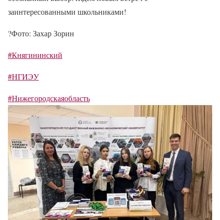
заинтересованными школьниками!
?
Фото: Захар Зорин
#Княгининский
#НГИЭУ
#Нижегородскаяобласть