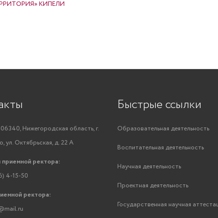
ЕРРИТОРИЯ» КИПЕЛИ
акты
Быстрые ссылки
06340, Нижегородская область, г.
Образовательная деятельность
, ул. Октябрьская, д. 22 А
Воспитательная деятельность
 приемной ректора:
Научная деятельность
6) 4-15-50
Проектная деятельность
риемной ректора:
Государственная научная аттеста
@mail.ru