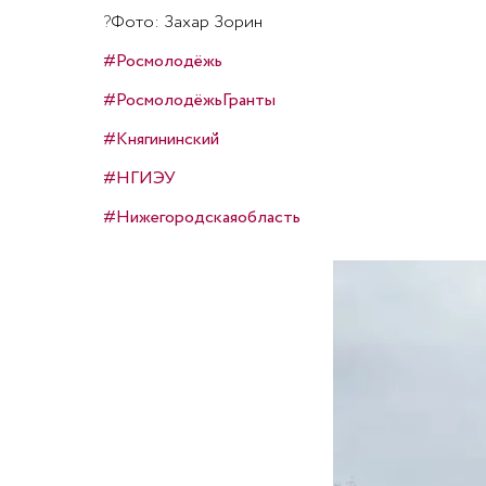
?
Фото: Захар Зорин
#Росмолодёжь
#РосмолодёжьГранты
#Княгининский
#НГИЭУ
#Нижегородскаяобласть