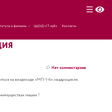
титуты и филиалы
ЦЦОД «IT-куб»
Контакты
ЦИЯ
Нет комментариев
ться на вездеходе «МП-1-6», квадроцикле,
преимуществах машин.
?