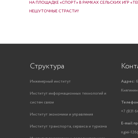
НА ПЛОЩАДКЕ «СПОРТ» В РАМКАХ СЕЛЬСКИХ ИГР «Т
НЕШУТОЧНЫЕ СТРАСТИ!
Структура
Конт
Инженерный институт
Адрес:
6
Княгинино
Институт информационных технологий и
систем связи
Телефон
+7 (831 6
Институт экономики и управления
E-mail п
Институт транспорта, сервиса и туризма
ngiei-126