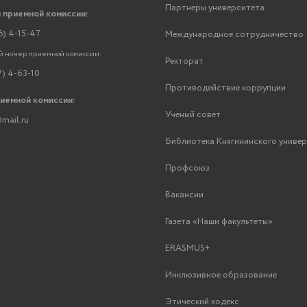
Партнеры университета
 приемной комиссии:
6) 4-15-47
Международное сотрудничество
 номер приемной комиссии:
Ректорат
7) 4-63-10
Противодействие коррупции
риемной комиссии:
Ученый совет
mail.ru
Библиотека Княгининского униве
Профсоюз
Вакансии
Газета «Наши факультеты»
ERASMUS+
Инклюзивное образование
Этический кодекс