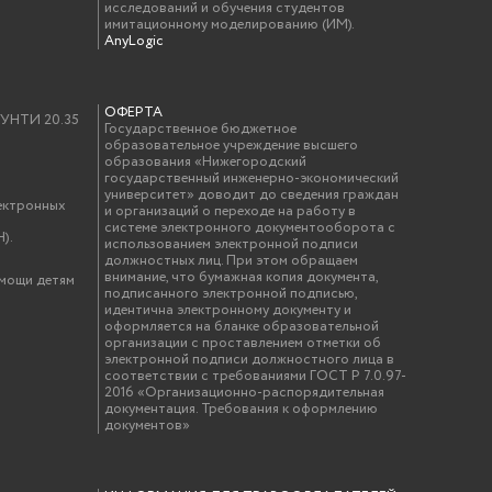
исследований и обучения студентов
имитационному моделированию (ИМ).
AnyLogic
ОФЕРТА
у УНТИ 20.35
Государственное бюджетное
образовательное учреждение высшего
образования «Нижегородский
государственный инженерно-экономический
университет» доводит до сведения граждан
ектронных
и организаций о переходе на работу в
системе электронного документооборота с
).
использованием электронной подписи
должностных лиц. При этом обращаем
внимание, что бумажная копия документа,
омощи детям
подписанного электронной подписью,
идентична электронному документу и
оформляется на бланке образовательной
организации с проставлением отметки об
электронной подписи должностного лица в
соответствии с требованиями ГОСТ Р 7.0.97-
2016 «Организационно-распорядительная
документация. Требования к оформлению
документов»