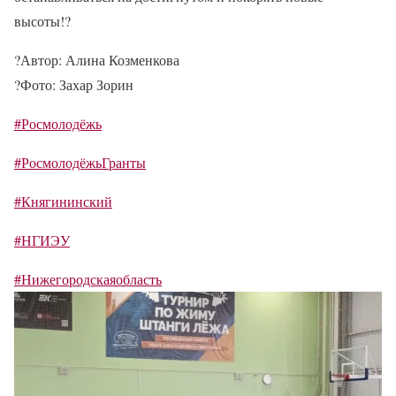
высоты!
?
?
Автор: Алина Козменкова
?
Фото: Захар Зорин
#Росмолодёжь
#РосмолодёжьГранты
#Княгининский
#НГИЭУ
#Нижегородскаяобласть