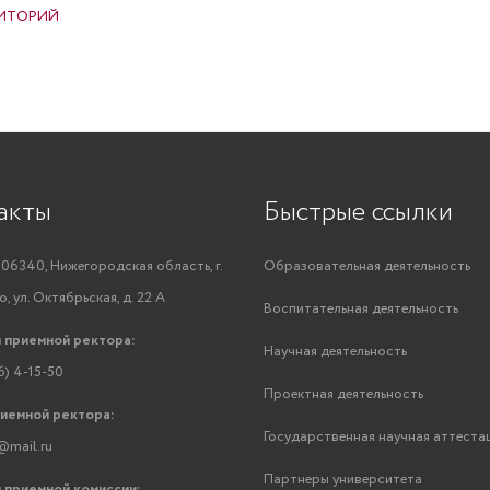
РИТОРИЙ
акты
Быстрые ссылки
06340, Нижегородская область, г.
Образовательная деятельность
, ул. Октябрьская, д. 22 А
Воспитательная деятельность
 приемной ректора:
Научная деятельность
6) 4-15-50
Проектная деятельность
риемной ректора:
Государственная научная аттеста
@mail.ru
Партнеры университета
 приемной комиссии: