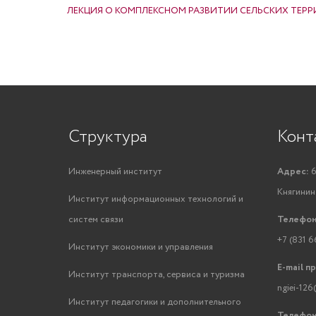
ЛЕКЦИЯ О КОМПЛЕКСНОМ РАЗВИТИИ СЕЛЬСКИХ ТЕР
Структура
Конт
Инженерный институт
Адрес:
6
Княгинино
Институт информационных технологий и
систем связи
Телефон
+7 (831 6
Институт экономики и управления
E-mail п
Институт транспорта, сервиса и туризма
ngiei-126
Институт педагогики и дополнительного
Телефон