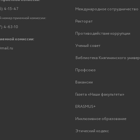
6) 4-15-47
Международное сотрудничество
 номер приемной комиссии:
Ректорат
7) 4-63-10
Противодействие коррупции
риемной комиссии:
Ученый совет
mail.ru
Библиотека Княгининского униве
Профсоюз
Вакансии
Газета «Наши факультеты»
ERASMUS+
Инклюзивное образование
Этический кодекс