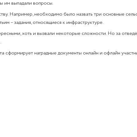
мы им выпадали вопросы.
ству. Например, необходимо было назвать три основные сель
ьим – задания, относящиеся к инфраструктуре.
ересными, хоть и вызвали некоторые сложности. Но за отвед
.
та сформирует наградные документы онлайн и офлайн участн