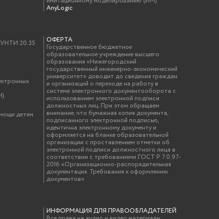
имитационному моделированию (ИМ).
AnyLogic
ОФЕРТА
у УНТИ 20.35
Государственное бюджетное
образовательное учреждение высшего
образования «Нижегородский
государственный инженерно-экономический
университет» доводит до сведения граждан
ектронных
и организаций о переходе на работу в
системе электронного документооборота с
).
использованием электронной подписи
должностных лиц. При этом обращаем
внимание, что бумажная копия документа,
омощи детям
подписанного электронной подписью,
идентична электронному документу и
оформляется на бланке образовательной
организации с проставлением отметки об
электронной подписи должностного лица в
соответствии с требованиями ГОСТ Р 7.0.97-
2016 «Организационно-распорядительная
документация. Требования к оформлению
документов»
ИНФОРМАЦИЯ ДЛЯ ПРАВООБЛАДАТЕЛЕЙ
Все права на аудио и видео материалы,