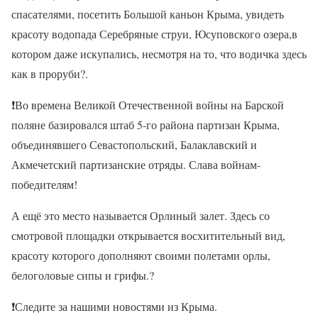
спасателями, посетить Большой каньон Крыма, увидеть
красоту водопада Серебряные струи, Юсуповского озера,в
котором даже искупались, несмотря на то, что водичка здесь
как в проруби
?
.
❗
Во времена Великой Отечественной войны на Барской
поляне базировался штаб 5-го района партизан Крыма,
объединявшего Севастопольский, Балаклавский и
Акмечетский партизанские отряды. Слава войнам-
победителям!
А ещё это место называется Орлиный залет. Здесь со
смотровой площадки открывается восхитительный вид,
красоту которого дополняют своими полетами орлы,
белоголовые сипы и грифы.
?
❗
Следите за нашими новостями из Крыма.