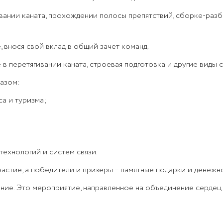
вании каната, прохождении полосы препятствий, сборке-разб
 внося свой вклад в общий зачет команд.
в перетягивании каната, строевая подготовка и другие виды 
азом:
са и туризма;
ехнологий и систем связи.
частие, а победители и призеры – памятные подарки и денеж
ние. Это мероприятие, направленное на объединение сердец 