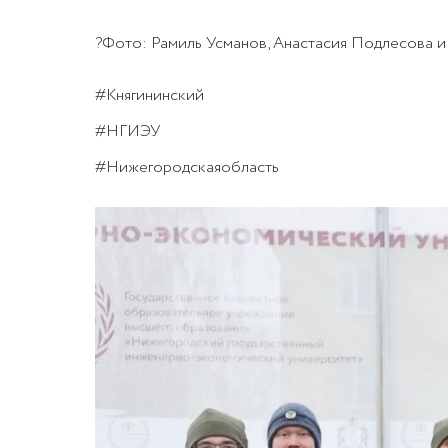
?Фото: Рамиль Усманов, Анастасия Подлесова 
#Княгининский
#НГИЭУ
#Нижегородскаяобласть