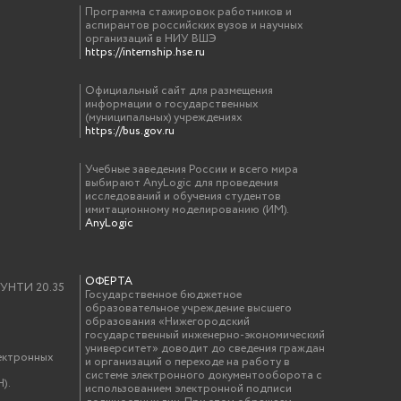
Программа стажировок работников и
аспирантов российских вузов и научных
организаций в НИУ ВШЭ
https://internship.hse.ru
Официальный сайт для размещения
информации о государственных
(муниципальных) учреждениях
https://bus.gov.ru
Учебные заведения России и всего мира
выбирают AnyLogic для проведения
исследований и обучения студентов
имитационному моделированию (ИМ).
AnyLogic
ОФЕРТА
у УНТИ 20.35
Государственное бюджетное
образовательное учреждение высшего
образования «Нижегородский
государственный инженерно-экономический
университет» доводит до сведения граждан
ектронных
и организаций о переходе на работу в
системе электронного документооборота с
).
использованием электронной подписи