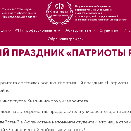
ации
ФП «Профессионалитет»
Абитуриентам
Студентам
Инс
Обращения граждан
 ПРАЗДНИК «ПАТРИОТЫ РО
ерситета состоялся военно-спортивный праздник «Патриоты Р
ойне.
 институтов Княгининского университета.
сь на автодроме, где представители университета, а также 
ействий в Афганистане напомнили студентам, что наша страна
ой Отечественной Войны, так и сегодня!