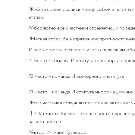
?Ребята соревновались между собой в перетяги
этапах.
?Абсолютно все участники стремились к победе,
?Меткая стрельба, напряженное противостояние 
И все же места распределились следующим обр
?1 место – команда Института транспорта, серви
?2 место – команда Инженерного института;
?3 место – команда Института информационных т
?Все участники получили грамоты за активное у
?Патриоты России – это не просто соревнова
наших предков.
?Автор: Михаил Кузнецов