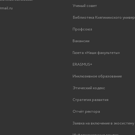
Ученый совет
mail.ru
Библиотека Княгининского униве
Профсоюз
Вакансии
Газета «Наши факультеты»
ERASMUS+
Инклюзивное образование
Этический кодекс
Стратегия развития
Отчёт ректора
Заявка на включение в экосистем