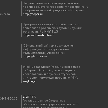
Национальный центр информационного
противодействия терроризму и экстремизму
в образовательной среде и сети Интернет
рситета
http://ncpti.su
Программа стажировок работников и
аспирантов российских вузов и научных
организаций в НИУ ВШЭ
https://internship.hse.ru
Официальный сайт для размещения
информации о государственных
(муниципальных) учреждениях
https://bus.gov.ru
Учебные заведения России и всего мира
выбирают AnyLogic для проведения
исследований и обучения студентов
имитационному моделированию (ИМ).
AnyLogic
ОФЕРТА
у УНТИ 20.35
Государственное бюджетное
образовательное учреждение высшего
образования «Нижегородский