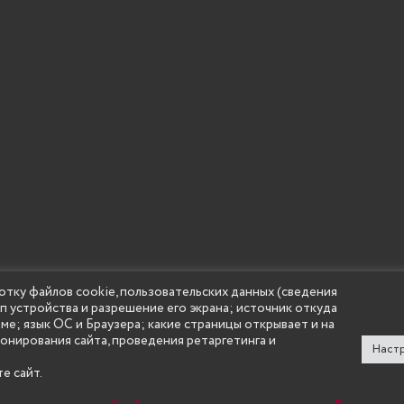
отку файлов cookie, пользовательских данных (сведения
ип устройства и разрешение его экрана; источник откуда
 учреждение высшего образования "Нижегородский государс
аме; язык ОС и Браузера; какие страницы открывает и на
(Княгининский университет) 2002 - 2026
ионирования сайта, проведения ретаргетинга и
Настр
е сайт.