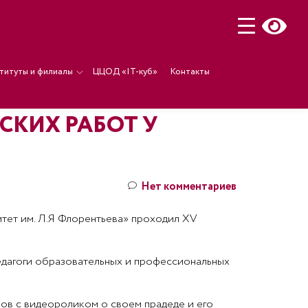
титуты и филиалы
ЦЦОД «IT-куб»
Контакты
СКИХ РАБОТ У
Нет комментариев
тет им. Л.Я Флорентьева» проходил XV
едагоги образовательных и профессиональных
нов с видеороликом о своем прадеде и его