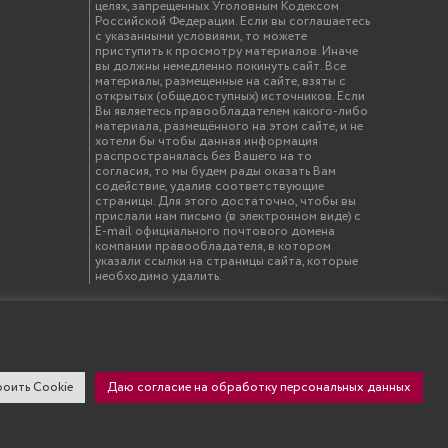
целях, запрещенных Уголовным Кодексом
Российской Федерации. Если вы соглашаетесь
с указанными условиями, то можете
приступить к просмотру материалов. Иначе
вы должны немедленно покинуть сайт. Все
материалы, размещенные на сайте, взяты с
открытых (общедоступных) источников. Если
Вы являетесь правообладателем какого-либо
материала, размещённого на этом сайте, и не
хотели бы чтобы данная информация
распространялась без Вашего на то
согласия, то мы будем рады оказать Вам
содействие, удалив соответствующие
страницы. Для этого достаточно, чтобы вы
прислали нам письмо (в электронном виде) с
E-mail официального почтового домена
компании правообладателя, в котором
указали ссылки на страницы сайта, которые
необходимо удалить.
твенный инженерно-экономический университет"
оить Cookie
Даю согласие на обработку персональных данных