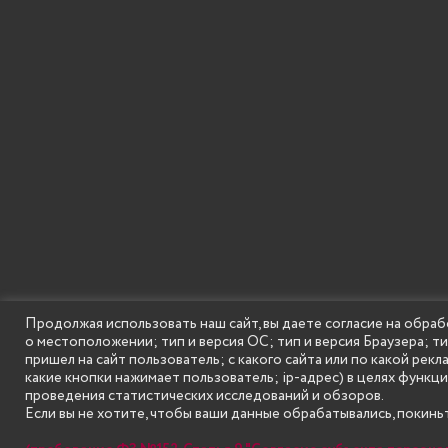
Продолжая использовать наш сайт, вы даете согласие на обраб
о местоположении; тип и версия ОС; тип и версия Браузера; т
SECONDARY
© Государственное бюджетное образовательное
пришел на сайт пользователь; с какого сайта или по какой рекл
MENU
какие кнопки нажимает пользователь; ip-адрес) в целях функц
проведения статистических исследований и обзоров.
Если вы не хотите, чтобы ваши данные обрабатывались, покиньт