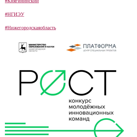
#Княгининский
#НГИЭУ
#Нижегородскаяобласть