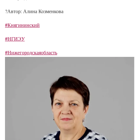
?️
Автор: Алина Козменкова
#Княгининский
#НГИЭУ
#Нижегородскаяобласть