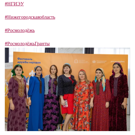
#НГИЭУ
#Нижегородскаяобласть
#Росмолодëжь
#РосмолодëжьГранты