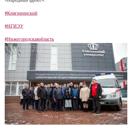
#Княгининский
#НГИЭУ
#Нижегородскаяобласть