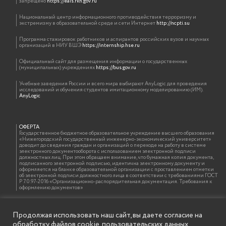
запрещено
https://eais.rkn.gov.ru
Национальный центр информационного противодействия терроризму и
экстремизму в образовательной среде и сети Интернет
http://ncpti.su
Программа стажировок работников и аспирантов российских вузов и научных
организаций в НИУ ВШЭ
https://internship.hse.ru
Официальный сайт для размещения информации о государственных
(муниципальных) учреждениях
https://bus.gov.ru
Учебные заведения России и всего мира выбирают AnyLogic для проведения
исследований и обучения студентов имитационному моделированию (ИМ).
AnyLogic
ОФЕРТА
Государственное бюджетное образовательное учреждение высшего образования
«Нижегородский государственный инженерно-экономический университет»
доводит до сведения граждан и организаций о переходе на работу в системе
электронного документооборота с использованием электронной подписи
должностных лиц. При этом обращаем внимание, что бумажная копия документа,
подписанного электронной подписью, идентична электронному документу и
оформляется на бланке образовательной организации с проставлением отметки
об электронной подписи должностного лица в соответствии с требованиями ГОСТ
Р 7.0.97-2016 «Организационно-распорядительная документация. Требования к
оформлению документов»
Продолжая использовать наш сайт, вы даете согласие на
ИНФОРМАЦИЯ ДЛЯ ПРАВООБЛАДАТЕЛЕЙ
обработку файлов cookie, пользовательских данных
Все права на аудио и видео материалы, представленные на нашем сайте