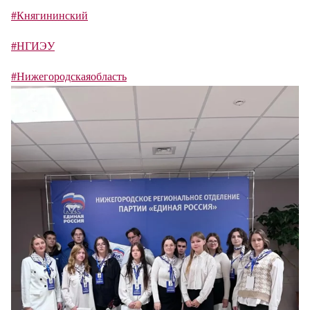
#Княгининский
#НГИЭУ
#Нижегородскаяобласть