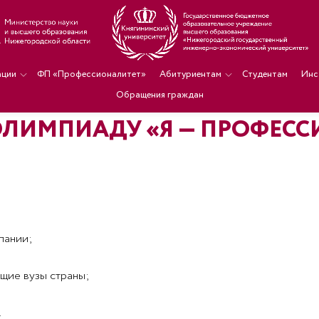
ации
ФП «Профессионалитет»
Абитуриентам
Студентам
Инс
Обращения граждан
ОЛИМПИАДУ «Я — ПРОФЕС
пании;
ущие вузы страны;
.