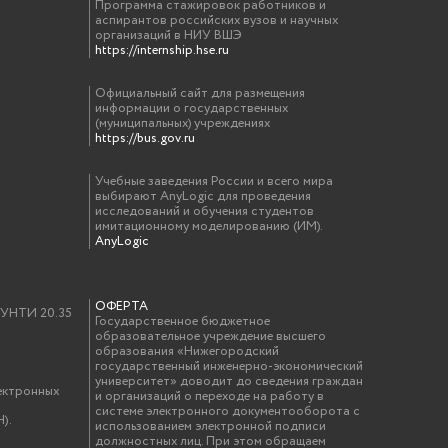
Программа стажировок работников и
аспирантов российских вузов и научных
организаций в НИУ ВШЭ
https://internship.hse.ru
Официальный сайт для размещения
информации о государственных
(муниципальных) учреждениях
https://bus.gov.ru
Учебные заведения России и всего мира
выбирают AnyLogic для проведения
исследований и обучения студентов
имитационному моделированию (ИМ).
AnyLogic
ОФЕРТА
у УНТИ 20.35
Государственное бюджетное
образовательное учреждение высшего
образования «Нижегородский
государственный инженерно-экономический
университет» доводит до сведения граждан
ектронных
и организаций о переходе на работу в
системе электронного документооборота с
).
использованием электронной подписи
должностных лиц. При этом обращаем