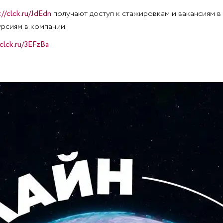
://clck.ru/JdEdn
получают доступ к стажировкам и вакансиям в
рсиям в компании.
/clck.ru/3EFzBa