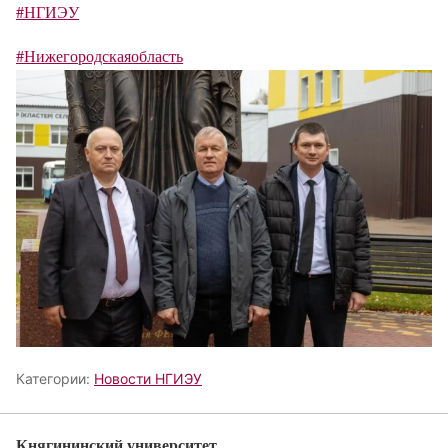
#НГИЭУ
#Нижегородскаяобласть
Категории:
Новости НГИЭУ
Княгининский университет