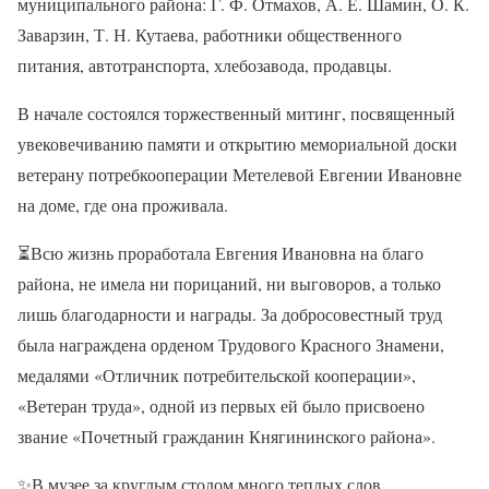
муниципального района: Г. Ф. Отмахов, А. Е. Шамин, О. К.
Заварзин, Т. Н. Кутаева, работники общественного
питания, автотранспорта, хлебозавода, продавцы.
В начале состоялся торжественный митинг, посвященный
увековечиванию памяти и открытию мемориальной доски
ветерану потребкооперации Метелевой Евгении Ивановне
на доме, где она проживала.
⏳
Всю жизнь проработала Евгения Ивановна на благо
района, не имела ни порицаний, ни выговоров, а только
лишь благодарности и награды. За добросовестный труд
была награждена орденом Трудового Красного Знамени,
медалями «Отличник потребительской кооперации»,
«Ветеран труда», одной из первых ей было присвоено
звание «Почетный гражданин Княгининского района».
✨
В музее за круглым столом много теплых слов