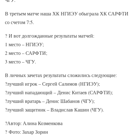
В третьем матче наша ХК НГИЭУ обыграла ХК САРФТИ
со счетом 7:5.
?
И вот долгожданные результаты матчей:
1 место – НГИЭУ;
2 место – САРФТИ;
3 место – ЧГУ.
В личных зачетах результаты сложились следующие:
?
лучший игрок – Сергей Салимов (НГИЭУ);
?
лучший нападающий – Денис Китаев (САРФТИ);
?
лучший вратарь – Денис Шабанов (ЧГУ);
?
лучший защитник – Владислав Кашин (ЧГУ).
?
Автор: Алина Козменкова
?
Фото: Захар Зорин