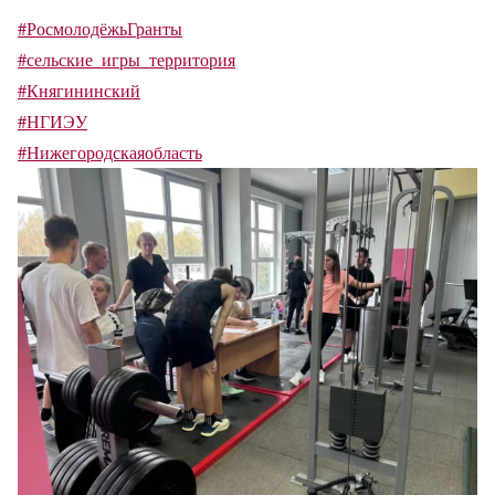
#РосмолодёжьГранты
#сельские_игры_территория
#Княгининский
#НГИЭУ
#Нижегородскаяобласть