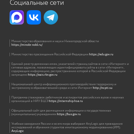
Социальные сети
Министерство образования и науки Нижегородской области
https://minobr.nobl.ru/
Министерство просвещения Российской Федерации
https://edu.gov.ru
Единый реестр доменных имен, указателей страниц сайтов в сети «Интернет» и
сетевых адресов, позволяющих идентифицировать сайты в сети «Интернет»,
содержащие информацию, распространение которой в Российской Федерации
запрещено
https://eais.rkn.gov.ru
Национальный центр информационного противодействия терроризму и
экстремизму в образовательной среде и сети Интернет
http://ncpti.su
Программа стажировок работников и аспирантов российских вузов и научных
организаций в НИУ ВШЭ
https://internship.hse.ru
Официальный сайт для размещения информации о государственных
(муниципальных) учреждениях
https://bus.gov.ru
Учебные заведения России и всего мира выбирают AnyLogic для проведения
исследований и обучения студентов имитационному моделированию (ИМ).
AnyLogic