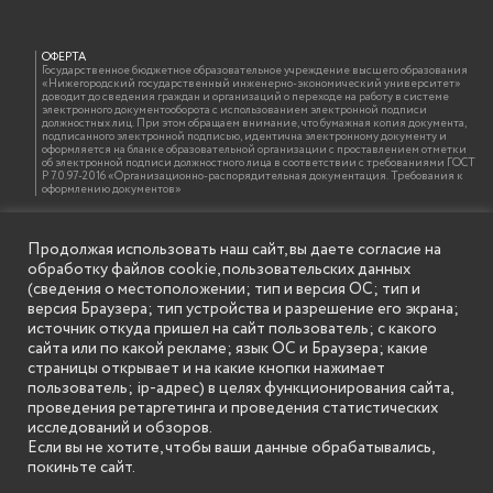
ОФЕРТА
Государственное бюджетное образовательное учреждение высшего образования
«Нижегородский государственный инженерно-экономический университет»
доводит до сведения граждан и организаций о переходе на работу в системе
электронного документооборота с использованием электронной подписи
должностных лиц. При этом обращаем внимание, что бумажная копия документа,
подписанного электронной подписью, идентична электронному документу и
оформляется на бланке образовательной организации с проставлением отметки
об электронной подписи должностного лица в соответствии с требованиями ГОСТ
Р 7.0.97-2016 «Организационно-распорядительная документация. Требования к
оформлению документов»
Продолжая использовать наш сайт, вы даете согласие на
ИНФОРМАЦИЯ ДЛЯ ПРАВООБЛАДАТЕЛЕЙ
обработку файлов cookie, пользовательских данных
Все права на аудио и видео материалы, представленные на нашем сайте
принадлежат их законным владельцам и предназначены только для ознакомления.
(сведения о местоположении; тип и версия ОС; тип и
Наличие материалов на сайте никаким образом не претендует на обозначение
версия Браузера; тип устройства и разрешение его экрана;
нашего авторского права на данные материалы. Авторы не несут ответственности
за возможные последствия использования их в целях, запрещенных Уголовным
источник откуда пришел на сайт пользователь; с какого
Кодексом Российской Федерации. Если вы соглашаетесь с указанными
сайта или по какой рекламе; язык ОС и Браузера; какие
условиями, то можете приступить к просмотру материалов. Иначе вы должны
немедленно покинуть сайт. Все материалы, размещенные на сайте, взяты с
страницы открывает и на какие кнопки нажимает
открытых (общедоступных) источников. Если Вы являетесь правообладателем
пользователь; ip-адрес) в целях функционирования сайта,
какого-либо материала, размещённого на этом сайте, и не хотели бы чтобы данная
информация распространялась без Вашего на то согласия, то мы будем рады
проведения ретаргетинга и проведения статистических
оказать Вам содействие, удалив соответствующие страницы. Для этого достаточно,
исследований и обзоров.
чтобы вы прислали нам письмо (в электронном виде) с E-mail официального
почтового домена компании правообладателя, в котором указали ссылки на
Если вы не хотите, чтобы ваши данные обрабатывались,
страницы сайта, которые необходимо удалить.
покиньте сайт.