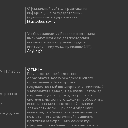
Официальный сайт для размещения
информации о государственных
(муниципальных) учреждениях
https://bus.gov.ru
Учебные заведения России и всего мира
выбирают AnyLogic для проведения
исследований и обучения студентов
имитационному моделированию (ИМ).
AnyLogic
ОФЕРТА
у УНТИ 20.35
Государственное бюджетное
образовательное учреждение высшего
образования «Нижегородский
государственный инженерно-экономический
университет» доводит до сведения граждан
ектронных
и организаций о переходе на работу в
системе электронного документооборота с
).
использованием электронной подписи
должностных лиц. При этом обращаем
внимание, что бумажная копия документа,
омощи детям
подписанного электронной подписью,
идентична электронному документу и
оформляется на бланке образовательной