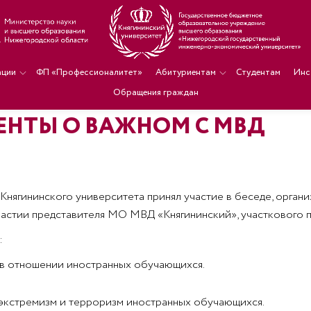
ации
ФП «Профессионалитет»
Абитуриентам
Студентам
Инс
Обращения граждан
ЕНТЫ О ВАЖНОМ С МВД
Княгининского университета принял участие в беседе, орга
частии представителя МО МВД «Княгининский», участкового 
:
 в отношении иностранных обучающихся.
экстремизм и терроризм иностранных обучающихся.