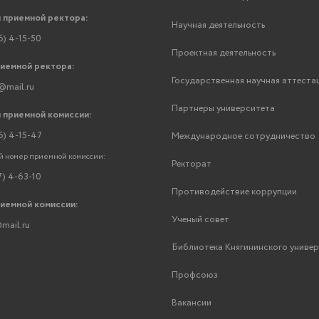
 приемной ректора:
Научная деятельность
6) 4-15-50
Проектная деятельность
риемной ректора:
Государственная научная аттеста
@mail.ru
Партнеры университета
 приемной комиссии:
6) 4-15-47
Международное сотрудничество
 номер приемной комиссии:
Ректорат
7) 4-63-10
Противодействие коррупции
риемной комиссии:
Ученый совет
mail.ru
Библиотека Княгининского униве
Профсоюз
Вакансии