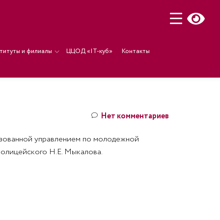
титуты и филиалы
ЦЦОД «IT-куб»
Контакты
Нет комментариев
низованной управлением по молодежной
полицейского Н.Е. Мыкалова.