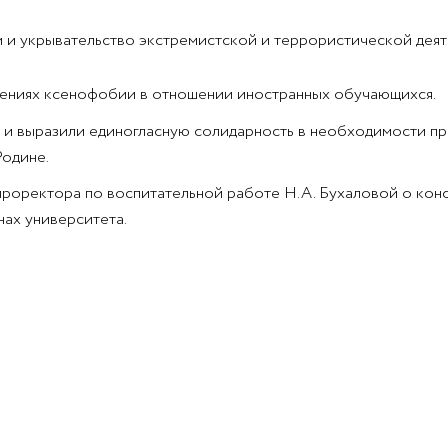
 и укрывательство экстремистской и террористической деят
лениях ксенофобии в отношении иностранных обучающихся.
и и выразили единогласную солидарность в необходимости п
Родине.
проректора по воспитательной работе Н.А. Бухаловой о кон
ах университета.